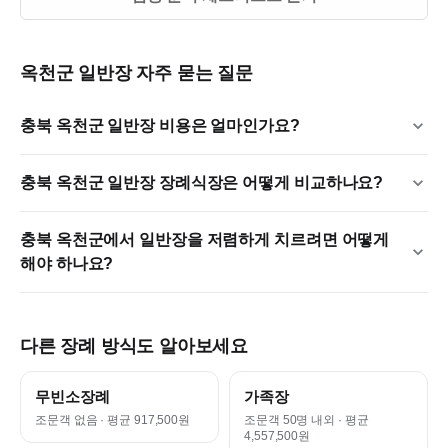
옥천군
일반장
자주 묻는 질문
충북 옥천군 일반장 비용은 얼마인가요?
충북 옥천군 일반장 장례식장은 어떻게 비교하나요?
충북 옥천군에서 일반장을 저렴하게 치르려면 어떻게
해야 하나요?
다른 장례 방식도 알아보세요
무빈소장례
가족장
조문객 없음
· 평균 917,500원
조문객 50명 내외
· 평균
4,557,500원