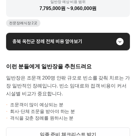
일반장
예상 비용 범위
7,795,000원 ~ 9,060,000원
전문장례식장
2
곳
충북
옥천군
장례 전체 비용 알아보기
이런 분들에게
일반장을
추천드려요
일반장은 조문객 200명 안팎 규모로 빈소를 갖춰 치르는 가
장 일반적인 장례입니다. 빈소 임대료와 접객 비용이 커서
시설별 비교가 중요합니다.
·
조문객이 많이 예상되는 분
·
회사·단체 조문을 받아야 하는 분
·
격식을 갖춘 장례를 원하시는 분
임종 준비 체크리스트 받기