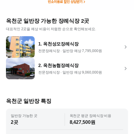
빈소이용료 할인 상담받기
옥천군
일반장
가능한 장례식장
2
곳
대표적인
2
곳을 예상 비용이 저렴한 순으로 확인해보세요.
1
.
옥천성모장례식장
전문장례식장 ·
일반장
예상
7,795,000
원
2
.
옥천농협장례식장
전문장례식장 ·
일반장
예상
9,060,000
원
옥천군
일반장
특징
일반장
가능한 곳
옥천군
평균 장례식장 비용
2
곳
8,427,500
원