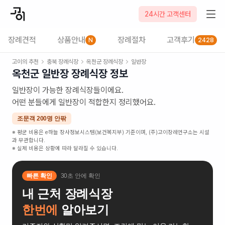
24시간 고객센터
장례견적
상품안내
장례절차
고객후기
N
2428
고이의 추천
충북
장례식장
옥천군
장례식장
일반장
옥천군
일반장
장례식장 정보
일반장이 가능한 장례식장들이에요.
어떤 분들에게 일반장이 적합한지 정리했어요.
조문객 200명 안팎
※ 평균 비용은 e하늘 장사정보시스템(보건복지부) 기준이며, (주)고이장례연구소는 시설
과 무관합니다.
※ 실제 비용은 상황에 따라 달라질 수 있습니다.
빠른 확인
30초 안에 확인
내 근처 장례식장
한번에
알아보기