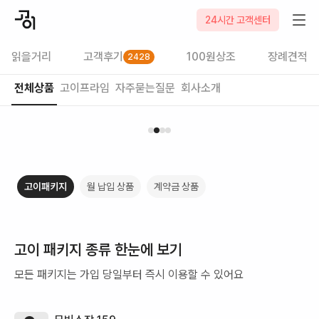
24시간 고객센터
읽을거리
고객후기
100원상조
장례견적
2428
전체상품
고이프라임
자주묻는질문
회사소개
고이패키지
월 납입 상품
계약금 상품
고이 패키지 종류 한눈에 보기
모든 패키지는 가입 당일부터 즉시 이용할 수 있어요