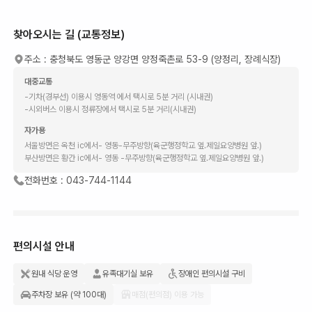
찾아오시는 길 (교통정보)
주소 :
충청북도 영동군 양강면 양정죽촌로 53-9 (양정리, 장례식장)
대중교통
-기차(경부선) 이용시 영동역 에서 택시로 5분 거리 (시내권)
-시외버스 이용시 정류장에서 택시로 5분 거리(시내권)
자가용
서울방면은 옥천 ic에서- 영동-무주방향(육군행정학교 옆.제일요양병원 앞.)
부산방면은 황간 ic에서- 영동 -무주방향(육군행정학교 옆.제일요양병원 앞.)
전화번호 :
043-744-1144
편의시설 안내
원내 식당 운영
유족대기실 보유
장애인 편의시설 구비
주차장 보유 (약 100대)
매점(편의점) 이용 가능