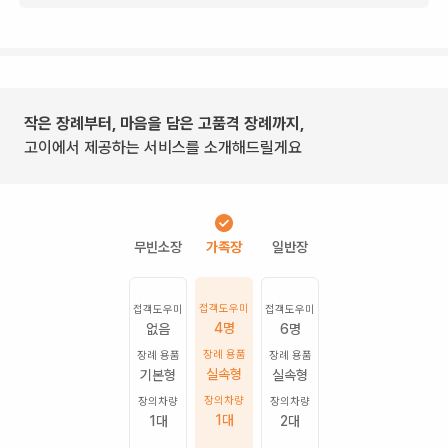
작은 장례부터, 마음을 담은 고품격 장례까지,
고이에서 제공하는 서비스를 소개해드릴게요
접객도우미
접객도우미
접객도우미
4명
없음
6명
장례 용품
장례 용품
장례 용품
실속형
기본형
실속형
장의차량
장의차량
장의차량
1
대
1
대
2
대