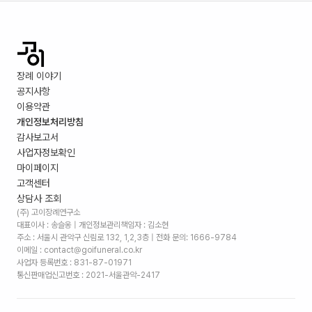
장례 이야기
공지사항
이용약관
개인정보처리방침
감사보고서
사업자정보확인
마이페이지
고객센터
상담사 조회
(주) 고이장례연구소
대표이사 : 송슬옹 | 개인정보관리책임자 : 김소현
주소 :
서울시 관악구 신림로 132, 1,2,3층
| 전화 문의: 1666-9784
이메일 : contact@goifuneral.co.kr
사업자 등록번호 : 831-87-01971
통신판매업신고번호 : 2021-서울관악-2417