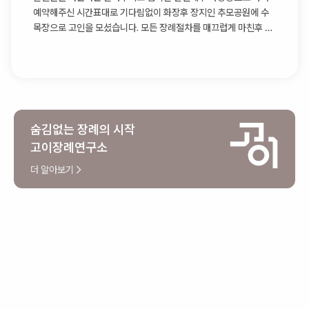
예약해주신 시간표대로 기다림없이 화장후 장지인 추모공원에 수
목장으로 고인을 모셨습니다. 모든 장례절차를 매끄럽게 마친후 다
시 장례식장으로 돌아와 상복반납까지 체크해주신후에 팀장님과
인사를 나누고 떠나셨습니다
숨김없는 장례의 시작
고이장례연구소
더 알아보기