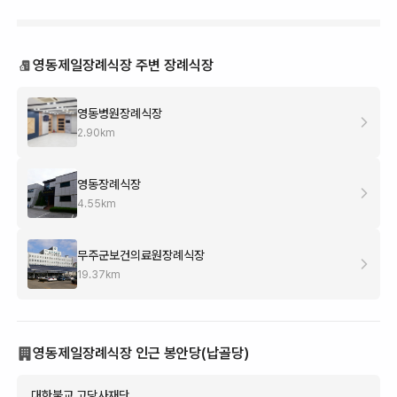
영동제일장례식장 주변 장례식장
영동병원장례식장
2.90
km
영동장례식장
4.55
km
무주군보건의료원장례식장
19.37
km
영동제일장례식장 인근 봉안당(납골당)
대한불교 고당사재단