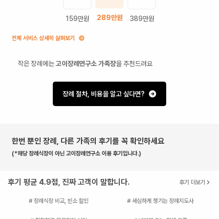
289
만원
159
만원
389
만원
전체 서비스 상세히 살펴보기
작은 장례에는
고이장례연구소 가족장
을 추천드려요
장례 절차, 비용을 알고 싶다면?
한번 뿐인 장례, 다른 가족의 후기를 꼭 확인하세요
(*해당 장례식장이 아닌 고이장례연구소 이용 후기입니다.)
후기 평균 4.9점, 진짜 고객이 말합니다.
후기 더보기
# 장례식장 비교, 빈소 할인
# 세심하게 챙기는 장례지도사