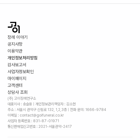
장례 이야기
공지사항
이용약관
개인정보처리방침
감사보고서
사업자정보확인
마이페이지
고객센터
상담사 조회
(주) 고이장례연구소
대표이사 : 송슬옹 | 개인정보관리책임자 : 김소현
주소 :
서울시 관악구 신림로 132, 1,2,3층
| 전화 문의: 1666-9784
이메일 : contact@goifuneral.co.kr
사업자 등록번호 : 831-87-01971
통신판매업신고번호 : 2021-서울관악-2417