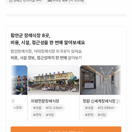
장애인 편의시설 구비
주차장 보유 (약 100대)
함안군
장례식장
8
곳,
비용, 시설, 접근성을 한 번에 알아보세요
함안장례식장
,
아라장례식장
외
6
곳이 있어요.
비용, 시설 정보, 접근성까지 한 번에
알아보기
례식장
의령전문장례식장
창원 신세계장례식장 (신세계요양병원)
청
km
#
주차
#
사설
#
10.34km
#
사설
#
12.98km
#
주차
#
식당
#
주차
#
식당