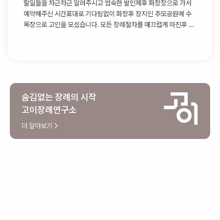
할일들을 차근차근 알려주시고 엄숙한 발인제후 화장장으로 가서
예약해주신 시간표대로 기다림없이 화장후 장지인 추모공원에 수
목장으로 고인을 모셨습니다. 모든 장례절차를 매끄럽게 마친후 다
시 장례식장으로 돌아와 상복반납까지 체크해주신후에 팀장님과
인사를 나누고 떠나셨습니다
숨김없는 장례의 시작
고이장례연구소
더 알아보기