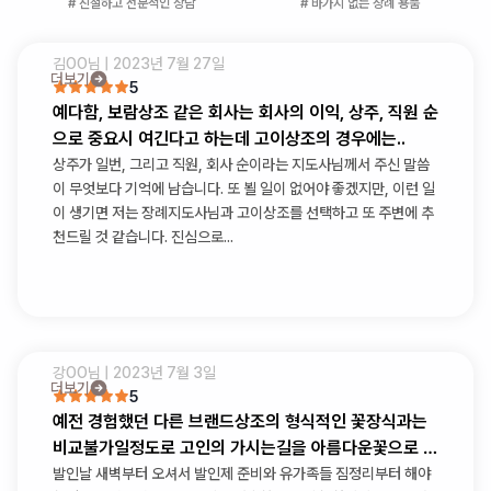
# 친절하고 전문적인 상담
# 바가지 없는 장례 용품
김OO
님 |
2023년 7월 27일
더보기
5
예다함, 보람상조 같은 회사는 회사의 이익, 상주, 직원 순
으로 중요시 여긴다고 하는데 고이상조의 경우에는..
상주가 일번, 그리고 직원, 회사 순이라는 지도사님께서 주신 말씀
이 무엇보다 기억에 남습니다. 또 뵐 일이 없어야 좋겠지만, 이런 일
이 생기면 저는 장례지도사님과 고이상조를 선택하고 또 주변에 추
천드릴 것 같습니다. 진심으로...
강OO
님 |
2023년 7월 3일
더보기
5
예전 경험했던 다른 브랜드상조의 형식적인 꽃장식과는
비교불가일정도로 고인의 가시는길을 아름다운꽃으로 가
득채워주셨습니다
발인날 새벽부터 오셔서 발인제 준비와 유가족들 짐정리부터 해야