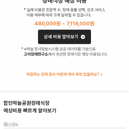
장례식장 예상 비용
* 실제 비용은 조문객 수, 장례 용품 선택, 상조 서비스
이용 여부에 따라 크게 달라질 수 있습니다.
480,000
원 ~
7,116,000
원
상세 비용 알아보기
* e하늘 장사정보시스템 공공 데이터를 기반으로
고이장례연구소
에서 추산한 장례식장 예상 비용입니다.
처음하는 장례 준비 어떻게 해야 후회 없을까요? >
함안하늘공원장례식장
예상비용 빠르게 알아보기
긴급도