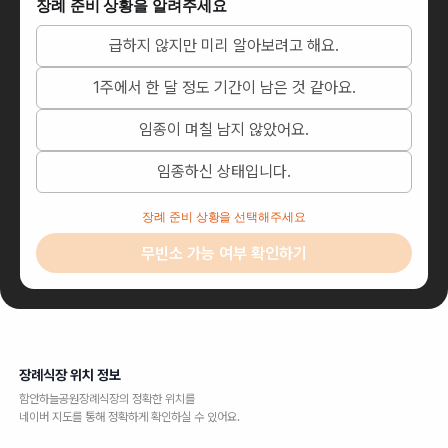
장례 준비 상황을 알려주세요
급하지 않지만 미리 알아보려고 해요.
1주에서 한 달 정도 기간이 남은 것 같아요.
임종이 며칠 남지 않았어요.
임종하신 상태입니다.
장례 준비 상황을 선택해주세요
무빈소 가능 여부 확인하기
장례식장 위치 정보
함안하늘공원장례식장
의 정확한 위치를
네이버 지도를 통해 정확하게 확인하실 수 있어요.