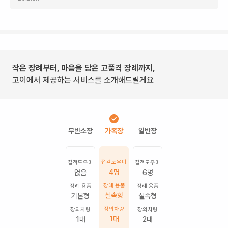
작은 장례부터, 마음을 담은 고품격 장례까지,
고이에서 제공하는 서비스를 소개해드릴게요
접객도우미
접객도우미
접객도우미
4명
없음
6명
장례 용품
장례 용품
장례 용품
실속형
기본형
실속형
장의차량
장의차량
장의차량
1
대
1
대
2
대