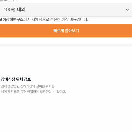
고이장례연구소
에서 자체적으로 추산한 예상 비용입니다.
빠르게 알아보기
장례식장 위치 정보
김제 중앙병원 장례식장
의 정확한 위치를
네이버 지도를 통해 정확하게 확인하실 수 있어요.