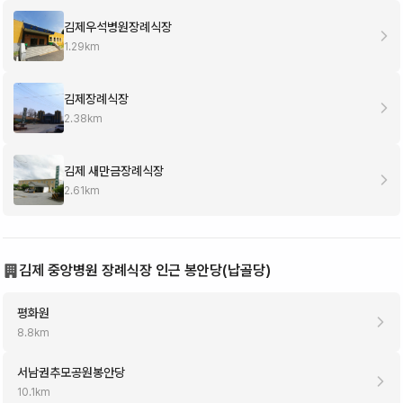
김제우석병원장례식장
1.29
km
김제장례식장
2.38
km
김제 새만금장례식장
2.61
km
김제 중앙병원 장례식장 인근 봉안당(납골당)
평화원
8.8
km
서남권추모공원봉안당
10.1
km