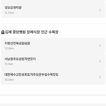
성모암영락원
12.0
km
김제 중앙병원 장례식장 인근 수목장
지평선전북공원묘원
13.8
km
서남권추모공원자연장지
15.1
km
대한예수교장로회효자추모관부설수목장림
19.0
km