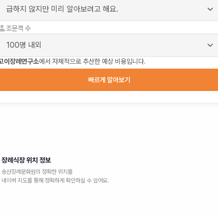
조문객 수
고이장례연구소
에서 자체적으로 추산한 예상 비용입니다.
빠르게 알아보기
장례식장 위치 정보
송산장례문화원
의 정확한 위치를
네이버 지도를 통해 정확하게 확인하실 수 있어요.