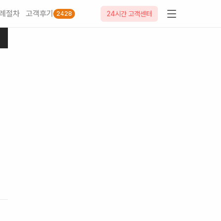
례절차
고객후기
24시간 고객센터
2428