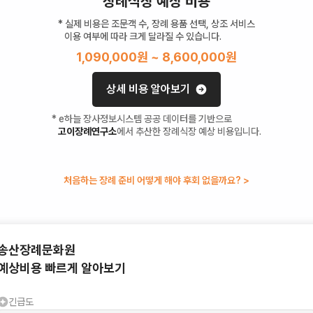
장례식장 예상 비용
* 실제 비용은 조문객 수, 장례 용품 선택, 상조 서비스
이용 여부에 따라 크게 달라질 수 있습니다.
1,090,000
원 ~
8,600,000
원
상세 비용 알아보기
* e하늘 장사정보시스템 공공 데이터를 기반으로
고이장례연구소
에서 추산한 장례식장 예상 비용입니다.
처음하는 장례 준비 어떻게 해야 후회 없을까요? >
송산장례문화원
예상비용 빠르게 알아보기
긴급도