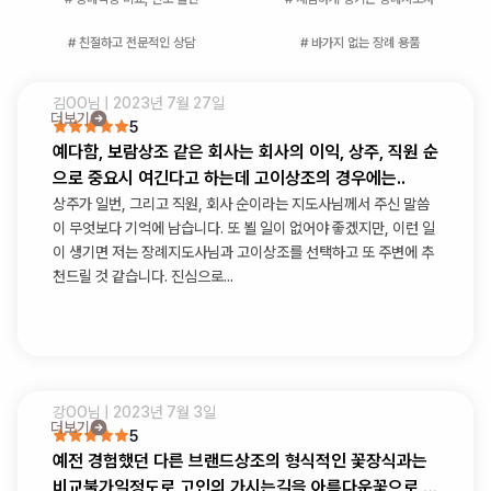
# 친절하고 전문적인 상담
# 바가지 없는 장례 용품
김OO
님 |
2023년 7월 27일
더보기
5
예다함, 보람상조 같은 회사는 회사의 이익, 상주, 직원 순
으로 중요시 여긴다고 하는데 고이상조의 경우에는..
상주가 일번, 그리고 직원, 회사 순이라는 지도사님께서 주신 말씀
이 무엇보다 기억에 남습니다. 또 뵐 일이 없어야 좋겠지만, 이런 일
이 생기면 저는 장례지도사님과 고이상조를 선택하고 또 주변에 추
천드릴 것 같습니다. 진심으로...
강OO
님 |
2023년 7월 3일
더보기
5
예전 경험했던 다른 브랜드상조의 형식적인 꽃장식과는
비교불가일정도로 고인의 가시는길을 아름다운꽃으로 가