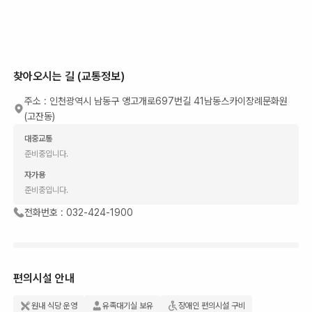
찾아오시는 길 (교통정보)
주소 :
인천광역시 남동구 앵고개로697번길 41남동스카이장례문화원
(고잔동)
대중교통
준비중입니다.
자가용
준비중입니다.
전화번호 :
032-424-1900
편의시설 안내
원내 식당 운영
유족대기실 보유
장애인 편의시설 구비