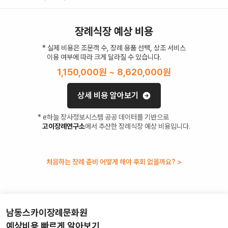
장례식장 예상 비용
* 실제 비용은 조문객 수, 장례 용품 선택, 상조 서비스
이용 여부에 따라 크게 달라질 수 있습니다.
1,150,000
원 ~
8,620,000
원
상세 비용 알아보기
* e하늘 장사정보시스템 공공 데이터를 기반으로
고이장례연구소
에서 추산한 장례식장 예상 비용입니다.
처음하는 장례 준비 어떻게 해야 후회 없을까요? >
남동스카이장례문화원
예상비용 빠르게 알아보기