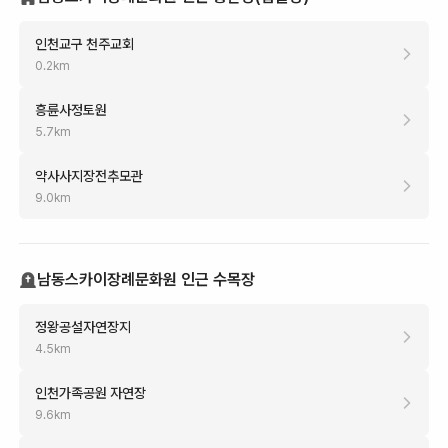
인천교구 천주교회
0.2
km
흥륜사정토원
5.7
km
약사사지장전추모관
9.0
km
남동스카이장례문화원 인근 수목장
정왕공설자연장지
4.5
km
인천가족공원 자연장
9.6
km