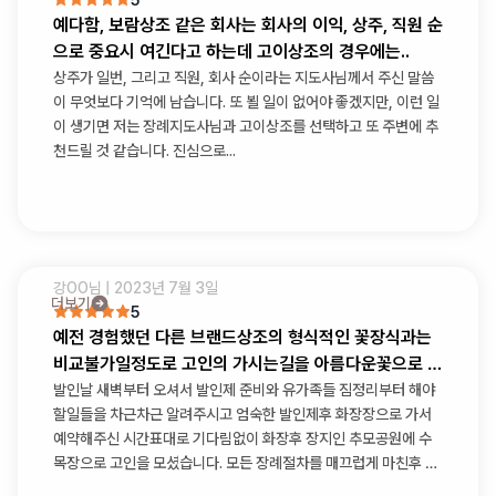
5
예다함, 보람상조 같은 회사는 회사의 이익, 상주, 직원 순
으로 중요시 여긴다고 하는데 고이상조의 경우에는..
상주가 일번, 그리고 직원, 회사 순이라는 지도사님께서 주신 말씀
이 무엇보다 기억에 남습니다. 또 뵐 일이 없어야 좋겠지만, 이런 일
이 생기면 저는 장례지도사님과 고이상조를 선택하고 또 주변에 추
천드릴 것 같습니다. 진심으로...
강OO
님 |
2023년 7월 3일
더보기
5
예전 경험했던 다른 브랜드상조의 형식적인 꽃장식과는
비교불가일정도로 고인의 가시는길을 아름다운꽃으로 가
득채워주셨습니다
발인날 새벽부터 오셔서 발인제 준비와 유가족들 짐정리부터 해야
할일들을 차근차근 알려주시고 엄숙한 발인제후 화장장으로 가서
예약해주신 시간표대로 기다림없이 화장후 장지인 추모공원에 수
목장으로 고인을 모셨습니다. 모든 장례절차를 매끄럽게 마친후 다
시 장례식장으로 돌아와 상복반납까지 체크해주신후에 팀장님과