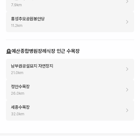
7.9
km
홍성추모공원봉안당
11.2
km
예산종합병원장례식장 인근 수목장
남부권공설묘지 자연장지
21.0
km
정안수목장
26.0
km
세종수목장
32.0
km