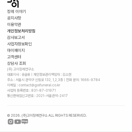
장례 이야기
공지사항
이용약관
개인정보처리방침
감사보고서
사업자정보확인
마이페이지
고객센터
상담사 조회
(주) 고이장례연구소
대표이사 : 송슬옹 | 개인정보관리책임자 : 김소현
주소 :
서울시 관악구 신림로 132, 1,2,3층
| 전화 문의: 1666-9784
이메일 : contact@goifuneral.co.kr
사업자 등록번호 : 831-87-01971
통신판매업신고번호 : 2021-서울관악-2417
©
2026
. (주)고이장례연구소 ALL RIGHTS RESERVED.
장례 비용 예상 견적표, 임종 준비 체크리스트 받아보기
- 고이장례연구소