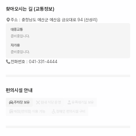
찾아오시는 길 (교통정보)
주소 :
충청남도 예산군 예산읍 금오대로 94 (산성리)
대중교통
준비중입니다.
자가용
준비중입니다.
전화번호 :
041-331-4444
편의시설 안내
주차장 보유
원내 식당 운영
유족대기실 보유
매점(편의점) 이용 가능
장애인 편의시설 구비