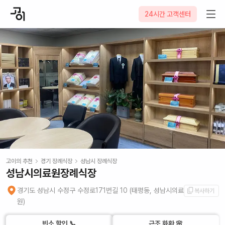
24시간 고객센터
고이의 추천
경기
장례식장
성남시
장례식장
성남시의료원장례식장
경기도 성남시 수정구 수정로171번길 10 (태평동, 성남시의료
복사하기
원)
빈소 할인 📞
근조 화환 🌸