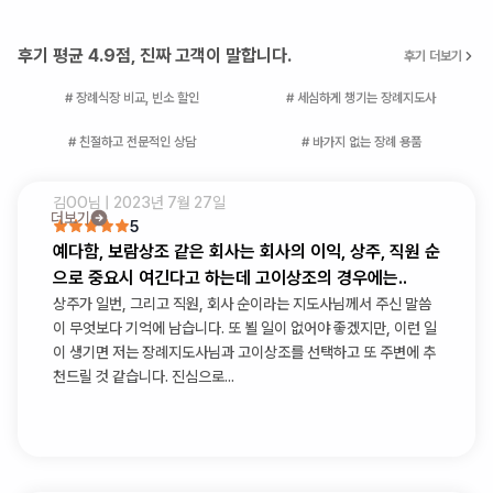
후기 평균 4.9점, 진짜 고객이 말합니다.
후기 더보기
# 장례식장 비교, 빈소 할인
# 세심하게 챙기는 장례지도사
# 친절하고 전문적인 상담
# 바가지 없는 장례 용품
김OO
님 |
2023년 7월 27일
더보기
5
예다함, 보람상조 같은 회사는 회사의 이익, 상주, 직원 순
으로 중요시 여긴다고 하는데 고이상조의 경우에는..
상주가 일번, 그리고 직원, 회사 순이라는 지도사님께서 주신 말씀
이 무엇보다 기억에 남습니다. 또 뵐 일이 없어야 좋겠지만, 이런 일
이 생기면 저는 장례지도사님과 고이상조를 선택하고 또 주변에 추
천드릴 것 같습니다. 진심으로...