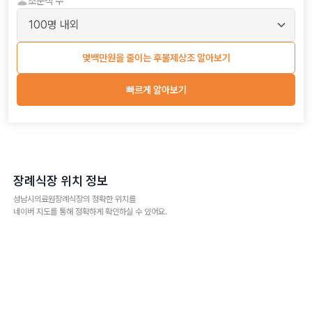
조문객 수
몇백만원을 줄이는 후불제상조 알아보기
빠르게 알아보기
장례식장 위치 정보
성남시의료원장례식장
의 정확한 위치를
네이버 지도를 통해 정확하게 확인하실 수 있어요.