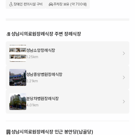
장애인 편의시설 구비
주차장 보유 (약 700대)
성남시의료원장례식장 주변 장례식장
성남소망장례식장
1.25
km
성남중앙병원장례식장
2.21
km
분당차병원장례식장
4.01
km
성남시의료원장례식장 인근 봉안당(납골당)