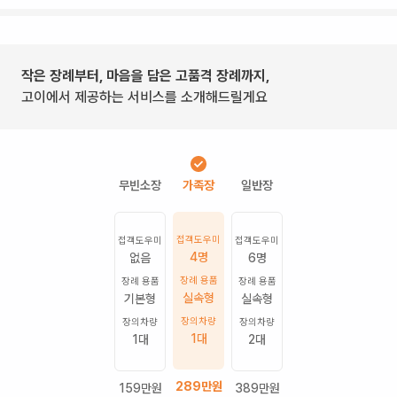
작은 장례부터, 마음을 담은 고품격 장례까지,
고이에서 제공하는 서비스를 소개해드릴게요
접객도우미
접객도우미
접객도우미
4명
없음
6명
장례 용품
장례 용품
장례 용품
실속형
기본형
실속형
장의차량
장의차량
장의차량
1
대
1
대
2
대
289
만원
159
만원
389
만원