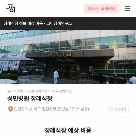
2026-08-08
24시간 고객센터
장례식장 정보·예상 비용 - 고이장례연구소
고이의 추천
인천
장례식장
서구
장례식장
성민병원 장례식장
인천광역시 서구 칠천왕로33번길 17 (석남동)
복사하기
장례식장 예상 비용