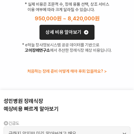
* 실제 비용은 조문객 수, 장례 용품 선택, 상조 서비스
이용 여부에 따라 크게 달라질 수 있습니다.
950,000
원 ~
8,420,000
원
상세 비용 알아보기
* e하늘 장사정보시스템 공공 데이터를 기반으로
고이장례연구소
에서 추산한 장례식장 예상 비용입니다.
처음하는 장례 준비 어떻게 해야 후회 없을까요? >
성민병원 장례식장
예상비용 빠르게 알아보기
긴급도