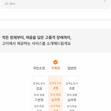
20.3
km
작은 장례부터, 마음을 담은 고품격 장례까지,
고이에서 제공하는 서비스를 소개해드릴게요
접객도우미
접객도우미
접객도우미
4명
없음
6명
장례 용품
장례 용품
장례 용품
실속형
기본형
실속형
장의차량
장의차량
장의차량