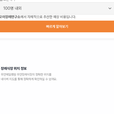
고이장례연구소
에서 자체적으로 추산한 예상 비용입니다.
빠르게 알아보기
장례식장 위치 정보
무안제일병원 무안장례식장
의 정확한 위치를
네이버 지도를 통해 정확하게 확인하실 수 있어요.