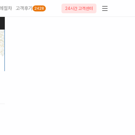
례절차
고객후기
24시간 고객센터
2428