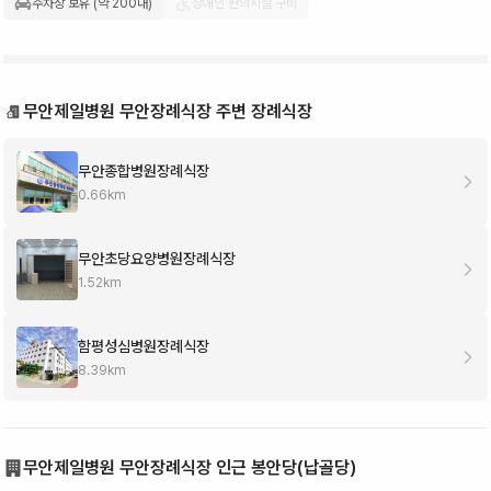
주차장 보유 (약 200대)
장애인 편의시설 구비
무안제일병원 무안장례식장 주변 장례식장
무안종합병원장례식장
0.66
km
무안초당요양병원장례식장
1.52
km
함평성심병원장례식장
8.39
km
무안제일병원 무안장례식장 인근 봉안당(납골당)