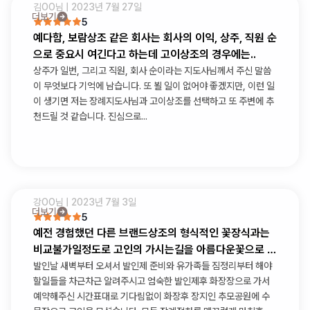
김OO
님 |
2023년 7월 27일
더보기
5
예다함, 보람상조 같은 회사는 회사의 이익, 상주, 직원 순
으로 중요시 여긴다고 하는데 고이상조의 경우에는..
상주가 일번, 그리고 직원, 회사 순이라는 지도사님께서 주신 말씀
이 무엇보다 기억에 남습니다. 또 뵐 일이 없어야 좋겠지만, 이런 일
이 생기면 저는 장례지도사님과 고이상조를 선택하고 또 주변에 추
천드릴 것 같습니다. 진심으로...
강OO
님 |
2023년 7월 3일
더보기
5
예전 경험했던 다른 브랜드상조의 형식적인 꽃장식과는
비교불가일정도로 고인의 가시는길을 아름다운꽃으로 가
득채워주셨습니다
발인날 새벽부터 오셔서 발인제 준비와 유가족들 짐정리부터 해야
할일들을 차근차근 알려주시고 엄숙한 발인제후 화장장으로 가서
예약해주신 시간표대로 기다림없이 화장후 장지인 추모공원에 수