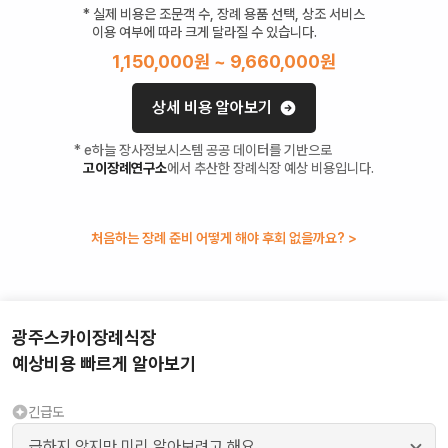
* 실제 비용은 조문객 수, 장례 용품 선택, 상조 서비스
이용 여부에 따라 크게 달라질 수 있습니다.
1,150,000
원 ~
9,660,000
원
상세 비용 알아보기
* e하늘 장사정보시스템 공공 데이터를 기반으로
고이장례연구소
에서 추산한 장례식장 예상 비용입니다.
처음하는 장례 준비 어떻게 해야 후회 없을까요? >
광주스카이장례식장
예상비용 빠르게 알아보기
긴급도