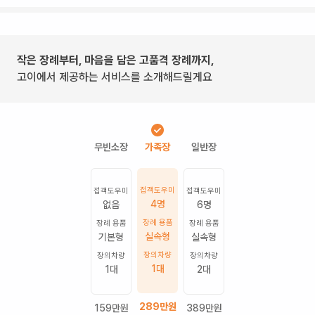
작은 장례부터, 마음을 담은 고품격 장례까지,
고이에서 제공하는 서비스를 소개해드릴게요
접객도우미
접객도우미
접객도우미
4명
없음
6명
장례 용품
장례 용품
장례 용품
실속형
기본형
실속형
장의차량
장의차량
장의차량
1
대
1
대
2
대
289
만원
159
만원
389
만원