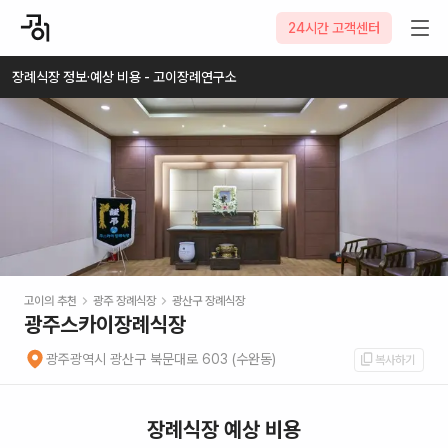
2026-08-06
24시간 고객센터
장례식장 정보·예상 비용 - 고이장례연구소
고이의 추천
광주
장례식장
광산구
장례식장
광주스카이장례식장
광주광역시 광산구 북문대로 603 (수완동)
복사하기
장례식장 예상 비용