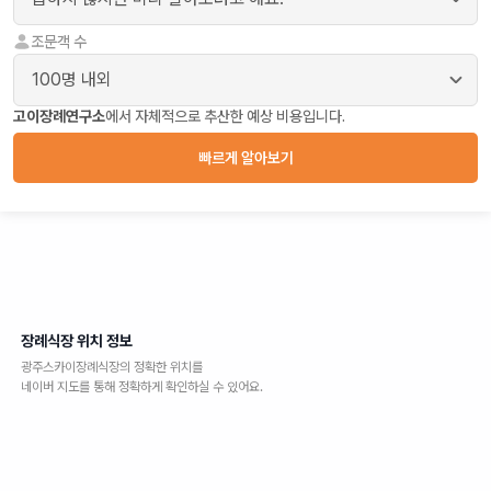
조문객 수
고이장례연구소
에서 자체적으로 추산한 예상 비용입니다.
빠르게 알아보기
장례식장 위치 정보
광주스카이장례식장
의 정확한 위치를
네이버 지도를 통해 정확하게 확인하실 수 있어요.