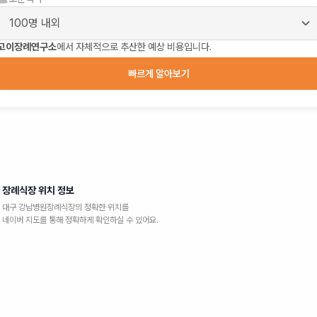
고이장례연구소
에서 자체적으로 추산한 예상 비용입니다.
빠르게 알아보기
장례식장 위치 정보
대구 강남병원장례식장
의 정확한 위치를
네이버 지도를 통해 정확하게 확인하실 수 있어요.