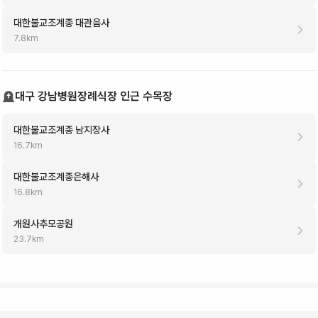
대한불교조계종 대관음사
7.8
km
대구 강남병원장례식장 인근 수목장
대한불교조계종 남지장사
16.7
km
대한불교조계종은해사
16.8
km
개원사추모공원
23.7
km