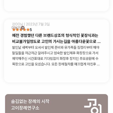
강OO
님 |
2023년 7월 3일
더보기
5
예전 경험했던 다른 브랜드상조의 형식적인 꽃장식과는
비교불가일정도로 고인의 가시는길을 아름다운꽃으로 가
득채워주셨습니다
발인날 새벽부터 오셔서 발인제 준비와 유가족들 짐정리부터 해야
할일들을 차근차근 알려주시고 엄숙한 발인제후 화장장으로 가서
예약해주신 시간표대로 기다림없이 화장후 장지인 추모공원에 수
목장으로 고인을 모셨습니다. 모든 장례절차를 매끄럽게 마친후 다
시 장례식장으로 돌아와 상복반납까지 체크해주신후에 팀장님과
인사를 나누고 떠나셨습니다
숨김없는 장례의 시작
고이장례연구소