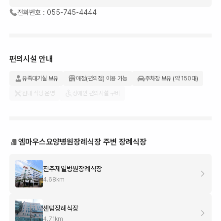
전화번호 :
055-745-4444
편의시설 안내
유족대기실 보유
매점(편의점) 이용 가능
주차장 보유 (약 150대)
원내 식당 운영
장애인 편의시설 구비
엠마우스요양병원장례식장 주변 장례식장
진주제일병원장례식장
4.68
km
센텀장례식장
4.71
km