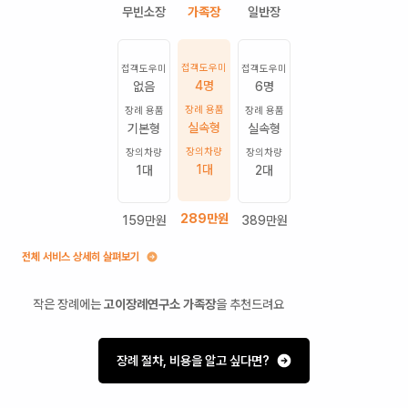
접객도우미
접객도우미
접객도우미
4명
없음
6명
장례 용품
장례 용품
장례 용품
실속형
기본형
실속형
장의차량
장의차량
장의차량
1
대
1
대
2
대
289
만원
159
만원
389
만원
전체 서비스 상세히 살펴보기
작은 장례에는
고이장례연구소 가족장
을 추천드려요
장례 절차, 비용을 알고 싶다면?