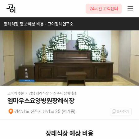
2026-08-06
24시간 고객센터
장례식장 정보·예상 비용 - 고이장례연구소
고이의 추천
경남
장례식장
진주시
장례식장
엠마우스요양병원장례식장
경상남도 진주시 남강로 25 (평거동)
복사하기
장례식장 예상 비용