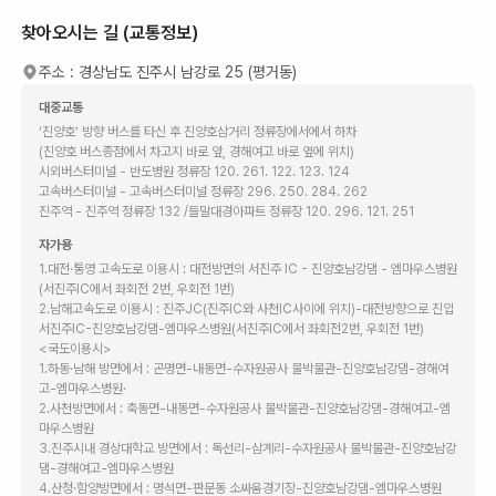
찾아오시는 길 (교통정보)
주소 :
경상남도 진주시 남강로 25 (평거동)
대중교통
‘진양호’ 방향 버스를 타신 후 진양호삼거리 정류장에서에서 하차
(진양호 버스종점에서 차고지 바로 앞, 경해여고 바로 옆에 위치)
시외버스터미널 - 반도병원 정류장 120. 261. 122. 123. 124
고속버스터미널 - 고속버스터미널 정류장 296. 250. 284. 262
진주역 - 진주역 정류장 132 /들말대경아파트 정류장 120. 296. 121. 251
자가용
1.대전·통영 고속도로 이용시 : 대전방면의 서진주 IC - 진양호남강댐 - 엠마우스병원
(서진주IC에서 좌회전 2번, 우회전 1번)
2.남해고속도로 이용시 : 진주JC(진주IC와 사천IC사이에 위치)-대전방향으로 진입
서진주IC-진양호남강댐-엠마우스병원(서진주IC에서 좌회전2번, 우회전 1번)
<국도이용시>
1.하동·남해 방면에서 : 곤명면-내동면-수자원공사 물박물관-진양호남강댐-경해여
고-엠마우스병원·
2.사천방면에서 : 축동면-내동면-수자원공사 물박물관-진양호남강댐-경해여고-엠
마우스병원
3.진주시내 경상대학교 방면에서 : 독선리-삼계리-수자원공사 물박물관-진양호남강
댐-경해여고-엠마우스병원
4.산청·함양방면에서 : 명석면-판문동 소싸움경기장-진양호남강댐-엠마우스병원