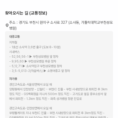
찾아오시는 길 (교통정보)
주소 :
경기도 부천시 원미구 소사로 327 (소사동, 가톨릭대학교부천성모
병원)
대중교통
지하철
- 1호선 소사역 3,6번 출구 (도보 8~10분)
시내버스
- 52,56,56-1 ▶ 부천성모병원 앞 정차
- 9,95,60 ▶ 부천성모병원 후문 정차
- 5,12,71 ▶ 소사역입구 부천성모병원 정차
- 3,5-5,013-2(마을버스) ▶ 소명여중고 앞 정차
자가용
경인고속도로-서울방면에서 오실 때
양평동에서 인천방향 - 신월IC - 부천IC 진출 - 부천 시내방향으로 좌회전 후 3km
정도 직진 - GS백화점을 지나서 500m 정도 직진 - 고가도로 옆길 중부소방서 앞
에서 좌회전 - 1.3km 정도 직진 - 좌측 성가병원 정문 진입로
경인고속도로-인천방면에서 오실 때
부평톨게이트 지나 부천IC 진출 - 부천 시내방향으로 좌회전 후 3km정도 직진 -
GS백화점을 지나서 500m 정도 직진 - 고가도로 옆길 중부소방서 앞에서 좌회전 -