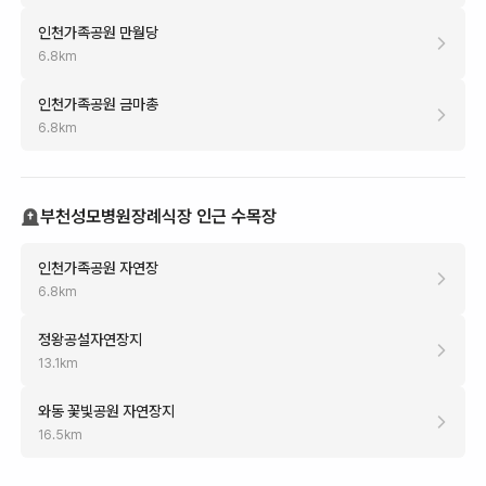
인천가족공원 만월당
6.8
km
인천가족공원 금마총
6.8
km
부천성모병원장례식장 인근 수목장
인천가족공원 자연장
6.8
km
정왕공설자연장지
13.1
km
와동 꽃빛공원 자연장지
16.5
km