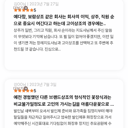
김OO
님 |
2023년 7월 27일
더보기
5
예다함, 보람상조 같은 회사는 회사의 이익, 상주, 직원 순
으로 중요시 여긴다고 하는데 고이상조의 경우에는..
상주가 일번, 그리고 직원, 회사 순이라는 지도사님께서 주신 말씀
이 무엇보다 기억에 남습니다. 또 뵐 일이 없어야 좋겠지만, 이런 일
이 생기면 저는 장례지도사님과 고이상조를 선택하고 또 주변에 추
천드릴 것 같습니다. 진심으로...
강OO
님 |
2023년 7월 3일
더보기
5
예전 경험했던 다른 브랜드상조의 형식적인 꽃장식과는
비교불가일정도로 고인의 가시는길을 아름다운꽃으로 가
득채워주셨습니다
발인날 새벽부터 오셔서 발인제 준비와 유가족들 짐정리부터 해야
할일들을 차근차근 알려주시고 엄숙한 발인제후 화장장으로 가서
예약해주신 시간표대로 기다림없이 화장후 장지인 추모공원에 수