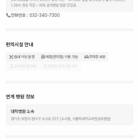
1.3km 정도 직진 - 좌측 성가병원 정문 진입로
전화번호 :
032-340-7300
편의시설 안내
원내 식당 운영
매점(편의점) 이용 가능
주차장 보유
유족대기실 보유
장애인 편의시설 구비
연계 병원 정보
대학병원
소속
경기도 부천시 원미구 소사로 327 (소사동, 가톨릭대학교부천성모병원)