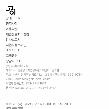
장례 이야기
공지사항
이용약관
개인정보처리방침
감사보고서
사업자정보확인
마이페이지
고객센터
상담사 조회
(주) 고이장례연구소
대표이사 : 송슬옹 | 개인정보관리책임자 : 김소현
주소 :
서울시 관악구 신림로 132, 1,2,3층
| 전화 문의: 1666-9784
이메일 : contact@goifuneral.co.kr
사업자 등록번호 : 831-87-01971
통신판매업신고번호 : 2021-서울관악-2417
©
2026
. (주)고이장례연구소 ALL RIGHTS RESERVED.