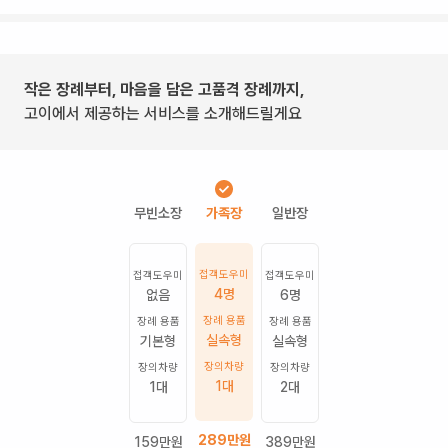
작은 장례부터, 마음을 담은 고품격 장례까지,
고이에서 제공하는 서비스를 소개해드릴게요
접객도우미
접객도우미
접객도우미
4명
없음
6명
장례 용품
장례 용품
장례 용품
실속형
기본형
실속형
장의차량
장의차량
장의차량
1
대
1
대
2
대
289
만원
159
만원
389
만원