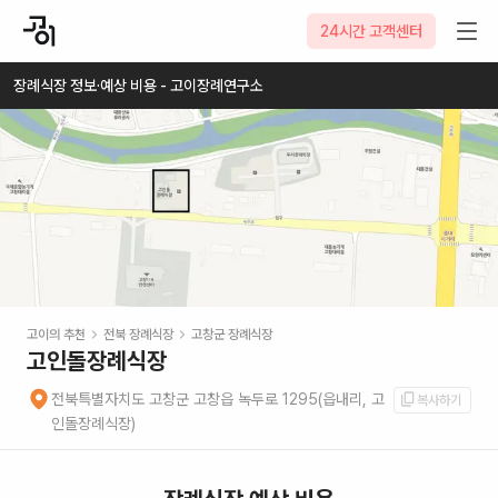
2026-08-10
24시간 고객센터
장례식장 정보·예상 비용 - 고이장례연구소
고이의 추천
전북
장례식장
고창군
장례식장
고인돌장례식장
전북특별자치도 고창군 고창읍 녹두로 1295(읍내리, 고
복사하기
인돌장례식장)