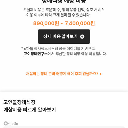
장례식장 예상 비용
* 실제 비용은 조문객 수, 장례 용품 선택, 상조 서비스
이용 여부에 따라 크게 달라질 수 있습니다.
890,000
원 ~
7,400,000
원
상세 비용 알아보기
* e하늘 장사정보시스템 공공 데이터를 기반으로
고이장례연구소
에서 추산한 장례식장 예상 비용입니다.
처음하는 장례 준비 어떻게 해야 후회 없을까요? >
고인돌장례식장
예상비용 빠르게 알아보기
긴급도