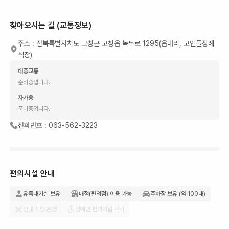
찾아오시는 길 (교통정보)
주소 :
전북특별자치도 고창군 고창읍 녹두로 1295(읍내리, 고인돌장례
식장)
대중교통
준비중입니다.
자가용
준비중입니다.
전화번호 :
063-562-3223
편의시설 안내
유족대기실 보유
매점(편의점) 이용 가능
주차장 보유 (약 100대)
원내 식당 운영
장애인 편의시설 구비