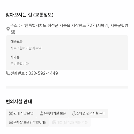
찾아오시는 길 (교통정보)
주소 :
강원특별자치도 정선군 사북읍 지장천로 727 (사북리, 사북군립병
원)
대중교통
사북고한터미날,사북역
자가용
준비중입니다.
전화번호 :
033-592-4449
편의시설 안내
원내 식당 운영
유족대기실 보유
장애인 편의시설 구비
주차장 보유 (약 100대)
매점(편의점) 이용 가능