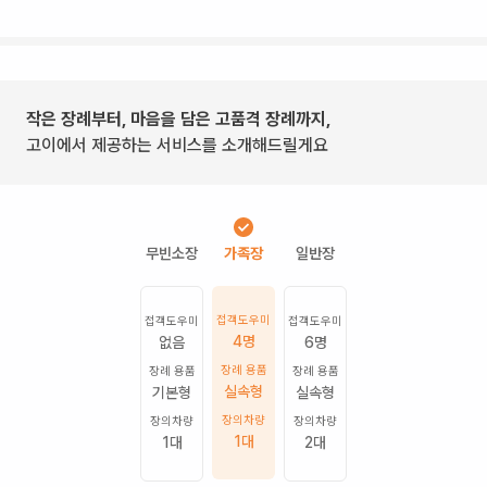
작은 장례부터, 마음을 담은 고품격 장례까지,
고이에서 제공하는 서비스를 소개해드릴게요
접객도우미
접객도우미
접객도우미
4명
없음
6명
장례 용품
장례 용품
장례 용품
실속형
기본형
실속형
장의차량
장의차량
장의차량
1
대
1
대
2
대