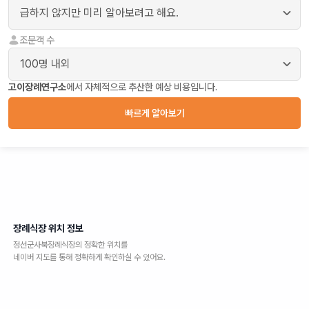
조문객 수
고이장례연구소
에서 자체적으로 추산한 예상 비용입니다.
빠르게 알아보기
장례식장 위치 정보
정선군사북장례식장
의 정확한 위치를
네이버 지도를 통해 정확하게 확인하실 수 있어요.