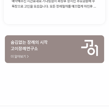
예약해주신 시간표대로 기다림없이 화장후 장지인 추모공원에 수
목장으로 고인을 모셨습니다. 모든 장례절차를 매끄럽게 마친후 다
시 장례식장으로 돌아와 상복반납까지 체크해주신후에 팀장님과
인사를 나누고 떠나셨습니다
숨김없는 장례의 시작
고이장례연구소
더 알아보기