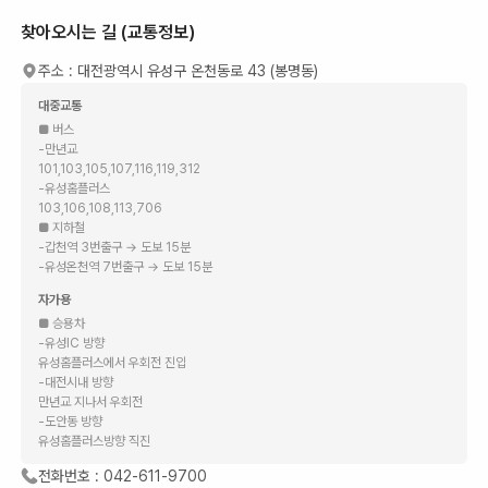
찾아오시는 길 (교통정보)
주소 :
대전광역시 유성구 온천동로 43 (봉명동)
대중교통
■ 버스
-만년교
101,103,105,107,116,119,312
-유성홈플러스
103,106,108,113,706
■ 지하철
-갑천역 3번출구 → 도보 15분
-유성온천역 7번출구 → 도보 15분
자가용
■ 승용차
-유성IC 방향
유성홈플러스에서 우회전 진입
-대전시내 방향
만년교 지나서 우회전
-도안동 방향
유성홈플러스방향 직진
전화번호 :
042-611-9700