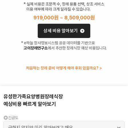
* 실제 비용은 조문객 수, 장례 용품 선택, 상조 서비스
이용 여부에 따라 크게 달라질 수 있습니다.
919,000
원 ~
8,509,000
원
상세 비용 알아보기
* e하늘 장사정보시스템 공공 데이터를 기반으로
고이장례연구소
에서 추산한 장례식장 예상 비용입니다.
처음하는 장례 준비 어떻게 해야 후회 없을까요? >
유성한가족요양병원장례식장
예상비용 빠르게 알아보기
긴급도