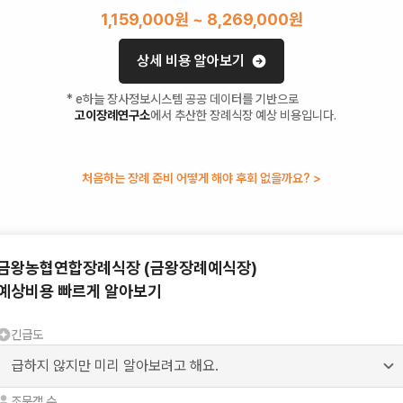
1,159,000
원 ~
8,269,000
원
상세 비용 알아보기
* e하늘 장사정보시스템 공공 데이터를 기반으로
고이장례연구소
에서 추산한 장례식장 예상 비용입니다.
처음하는 장례 준비 어떻게 해야 후회 없을까요? >
금왕농협연합장례식장 (금왕장례예식장)
예상비용 빠르게 알아보기
긴급도
조문객 수