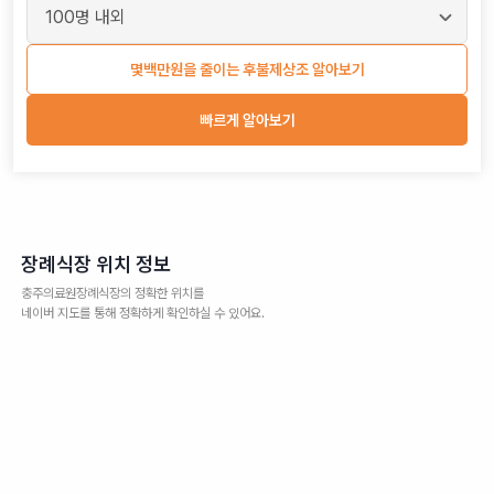
몇백만원을 줄이는 후불제상조 알아보기
빠르게 알아보기
장례식장 위치 정보
충주의료원장례식장
의 정확한 위치를
네이버 지도를 통해 정확하게 확인하실 수 있어요.