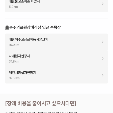
대한불교조계종 화암사
5.0
km
충주의료원장례식장 인근 수목장
대한예수교장로회동서울교회
19.9
km
다래원자연장지
31.8
km
제천시공설자연장지
32.9
km
[
장례 비용을 줄이시고 싶으시다면
]