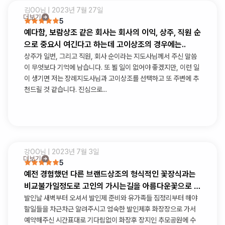
김OO
님 |
2023년 7월 27일
더보기
5
예다함, 보람상조 같은 회사는 회사의 이익, 상주, 직원 순
으로 중요시 여긴다고 하는데 고이상조의 경우에는..
상주가 일번, 그리고 직원, 회사 순이라는 지도사님께서 주신 말씀
이 무엇보다 기억에 남습니다. 또 뵐 일이 없어야 좋겠지만, 이런 일
이 생기면 저는 장례지도사님과 고이상조를 선택하고 또 주변에 추
천드릴 것 같습니다. 진심으로...
강OO
님 |
2023년 7월 3일
더보기
5
예전 경험했던 다른 브랜드상조의 형식적인 꽃장식과는
비교불가일정도로 고인의 가시는길을 아름다운꽃으로 가
득채워주셨습니다
발인날 새벽부터 오셔서 발인제 준비와 유가족들 짐정리부터 해야
할일들을 차근차근 알려주시고 엄숙한 발인제후 화장장으로 가서
예약해주신 시간표대로 기다림없이 화장후 장지인 추모공원에 수