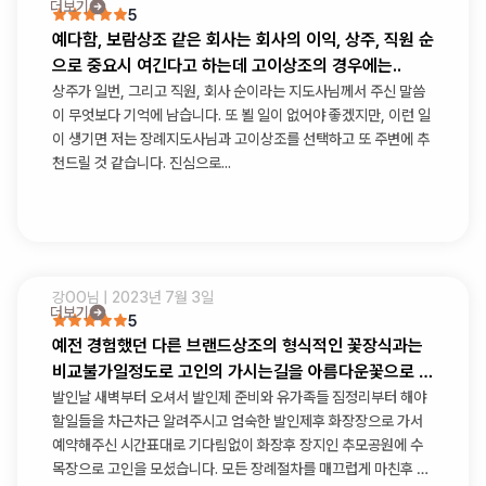
더보기
5
예다함, 보람상조 같은 회사는 회사의 이익, 상주, 직원 순
으로 중요시 여긴다고 하는데 고이상조의 경우에는..
상주가 일번, 그리고 직원, 회사 순이라는 지도사님께서 주신 말씀
이 무엇보다 기억에 남습니다. 또 뵐 일이 없어야 좋겠지만, 이런 일
이 생기면 저는 장례지도사님과 고이상조를 선택하고 또 주변에 추
천드릴 것 같습니다. 진심으로...
강OO
님 |
2023년 7월 3일
더보기
5
예전 경험했던 다른 브랜드상조의 형식적인 꽃장식과는
비교불가일정도로 고인의 가시는길을 아름다운꽃으로 가
득채워주셨습니다
발인날 새벽부터 오셔서 발인제 준비와 유가족들 짐정리부터 해야
할일들을 차근차근 알려주시고 엄숙한 발인제후 화장장으로 가서
예약해주신 시간표대로 기다림없이 화장후 장지인 추모공원에 수
목장으로 고인을 모셨습니다. 모든 장례절차를 매끄럽게 마친후 다