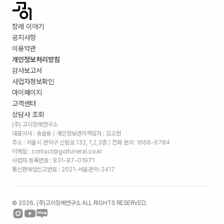
장례 이야기
공지사항
이용약관
개인정보처리방침
감사보고서
사업자정보확인
마이페이지
고객센터
상담사 조회
(주) 고이장례연구소
대표이사 : 송슬옹 | 개인정보관리책임자 : 김소현
주소 :
서울시 관악구 신림로 132, 1,2,3층
| 전화 문의: 1666-9784
이메일 : contact@goifuneral.co.kr
사업자 등록번호 : 831-87-01971
통신판매업신고번호 : 2021-서울관악-2417
©
2026
. (주)고이장례연구소 ALL RIGHTS RESERVED.
장례 비용 예상 견적표, 임종 준비 체크리스트 받아보기