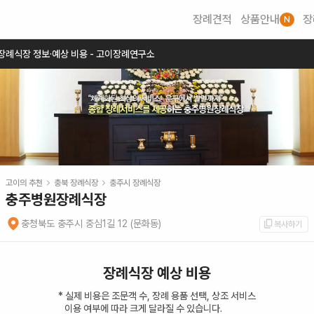
장례견적
상품안내
장
N
장례식장 정보·예상 비용 - 고이장례연구소
고이의 추천
충북
장례식장
충주시
장례식장
충주병원장례식장
충청북도 충주시 중심1길 12 (문화동)
복사하기
장례식장 예상 비용
* 실제 비용은 조문객 수, 장례 용품 선택, 상조 서비스
이용 여부에 따라 크게 달라질 수 있습니다.