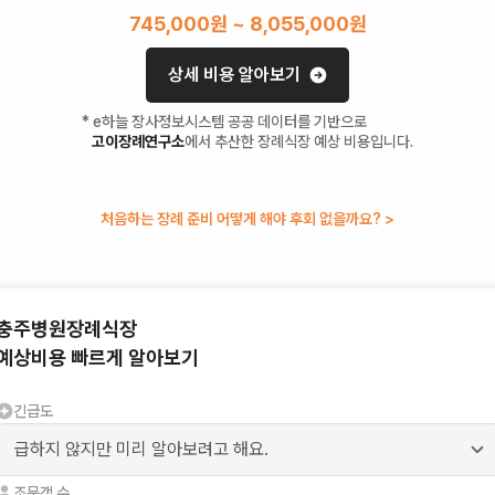
745,000
원 ~
8,055,000
원
상세 비용 알아보기
* e하늘 장사정보시스템 공공 데이터를 기반으로
고이장례연구소
에서 추산한 장례식장 예상 비용입니다.
처음하는 장례 준비 어떻게 해야 후회 없을까요? >
충주병원장례식장
예상비용 빠르게 알아보기
긴급도
조문객 수