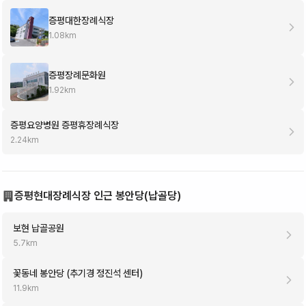
증평대한장례식장
1.08
km
증평장례문화원
1.92
km
증평요양병원 증평휴장례식장
2.24
km
증평현대장례식장 인근 봉안당(납골당)
보현 납골공원
5.7
km
꽃동네 봉안당 (추기경 정진석 센터)
11.9
km