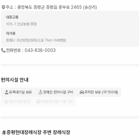
주소 :
충청북도 증평군 증평읍 중부로 2465 (송산리)
대중교통
105-1 인삼농협 종점
자가용
증평ic 괴산방향(좌측)으로 7km 미래병원
전화번호 :
043-838-0003
편의시설 안내
유족대기실 보유
장애인 편의시설 구비
주차장 보유 (약 150대)
원내 식당 운영
매점(편의점) 이용 가능
증평현대장례식장 주변 장례식장