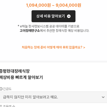
1,094,000
원 ~
9,004,000
원
상세 비용 알아보기
* e하늘 장사정보시스템 공공 데이터를 기반으로
고이장례연구소
에서 추산한 장례식장 예상 비용입니다.
처음하는 장례 준비 어떻게 해야 후회 없을까요? >
증평현대장례식장
예상비용 빠르게 알아보기
긴급도
조문객 수