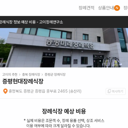
장례견적
상품안내
장
N
장례식장 정보·예상 비용 - 고이장례연구소
고이의 추천
충북
장례식장
증평군
장례식장
증평현대장례식장
충청북도 증평군 증평읍 중부로 2465 (송산리)
복사하기
장례식장 예상 비용
* 실제 비용은 조문객 수, 장례 용품 선택, 상조 서비스
이용 여부에 따라 크게 달라질 수 있습니다.