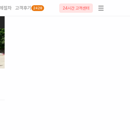
례절차
고객후기
24시간 고객센터
2428