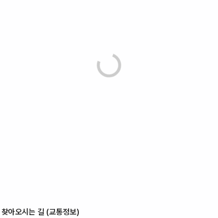
찾아오시는 길 (교통정보)