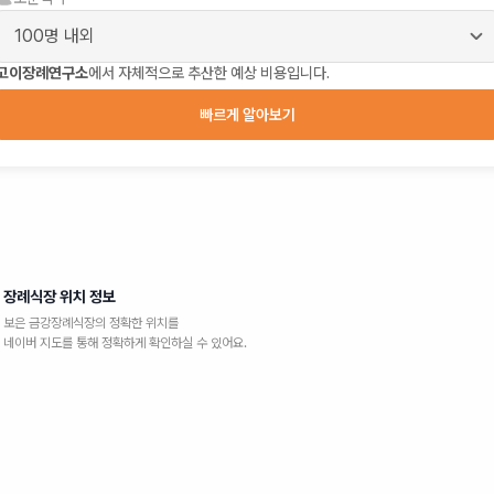
고이장례연구소
에서 자체적으로 추산한 예상 비용입니다.
빠르게 알아보기
장례식장 위치 정보
보은 금강장례식장
의 정확한 위치를
네이버 지도를 통해 정확하게 확인하실 수 있어요.