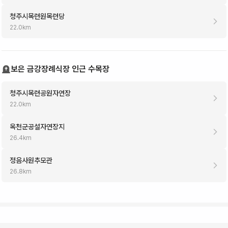
청주시목련원목련당
22.0
km
보은 금강장례식장 인근 수목장
청주시목련공원자연장
22.0
km
옥천군공설자연장지
26.4
km
정음사원추모관
26.8
km