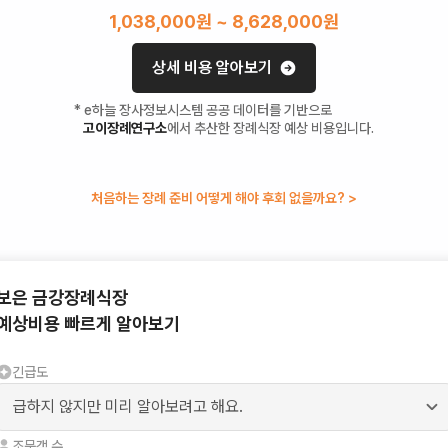
1,038,000
원 ~
8,628,000
원
상세 비용 알아보기
* e하늘 장사정보시스템 공공 데이터를 기반으로
고이장례연구소
에서 추산한 장례식장 예상 비용입니다.
처음하는 장례 준비 어떻게 해야 후회 없을까요? >
보은 금강장례식장
예상비용 빠르게 알아보기
긴급도
조문객 수