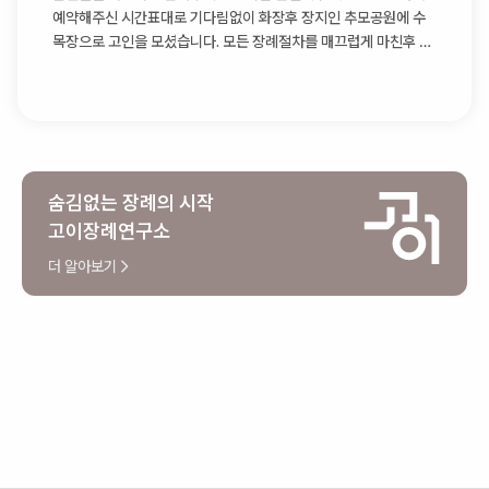
예약해주신 시간표대로 기다림없이 화장후 장지인 추모공원에 수
목장으로 고인을 모셨습니다. 모든 장례절차를 매끄럽게 마친후 다
시 장례식장으로 돌아와 상복반납까지 체크해주신후에 팀장님과
인사를 나누고 떠나셨습니다
숨김없는 장례의 시작
고이장례연구소
더 알아보기