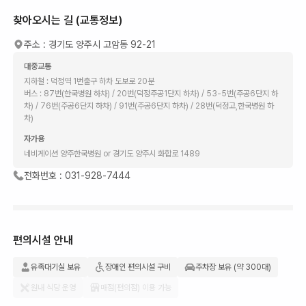
찾아오시는 길 (교통정보)
주소 :
경기도 양주시 고암동 92-21
대중교통
지하철 : 덕정역 1번출구 하차 도보로 20분
버스 : 87번(한국병원 하차) / 20번(덕정주공1단지 하차) / 53-5번(주공6단지 하
차) / 76번(주공6단지 하차) / 91번(주공6단지 하차) / 28번(덕정고,한국병원 하
차)
자가용
네비게이션 양주한국병원 or 경기도 양주시 화합로 1489
전화번호 :
031-928-7444
편의시설 안내
유족대기실 보유
장애인 편의시설 구비
주차장 보유 (약 300대)
원내 식당 운영
매점(편의점) 이용 가능