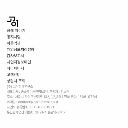
장례 이야기
공지사항
이용약관
개인정보처리방침
감사보고서
사업자정보확인
마이페이지
고객센터
상담사 조회
(주) 고이장례연구소
대표이사 : 송슬옹 | 개인정보관리책임자 : 김소현
주소 :
서울시 관악구 신림로 132, 1,2,3층
| 전화 문의: 1666-9784
이메일 : contact@goifuneral.co.kr
사업자 등록번호 : 831-87-01971
통신판매업신고번호 : 2021-서울관악-2417