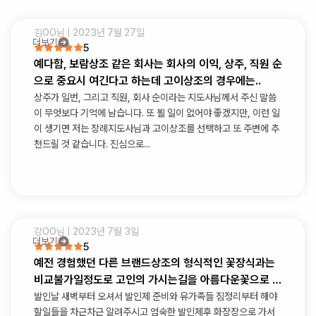
김OO
님 |
2023년 7월 27일
더보기
5
예다함, 보람상조 같은 회사는 회사의 이익, 상주, 직원 순
으로 중요시 여긴다고 하는데 고이상조의 경우에는..
상주가 일번, 그리고 직원, 회사 순이라는 지도사님께서 주신 말씀
이 무엇보다 기억에 남습니다. 또 뵐 일이 없어야 좋겠지만, 이런 일
이 생기면 저는 장례지도사님과 고이상조를 선택하고 또 주변에 추
천드릴 것 같습니다. 진심으로...
강OO
님 |
2023년 7월 3일
더보기
5
예전 경험했던 다른 브랜드상조의 형식적인 꽃장식과는
비교불가일정도로 고인의 가시는길을 아름다운꽃으로 가
득채워주셨습니다
발인날 새벽부터 오셔서 발인제 준비와 유가족들 짐정리부터 해야
할일들을 차근차근 알려주시고 엄숙한 발인제후 화장장으로 가서