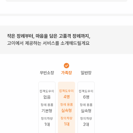
작은 장례부터, 마음을 담은 고품격 장례까지,
고이에서 제공하는 서비스를 소개해드릴게요
접객도우미
접객도우미
접객도우미
4명
없음
6명
장례 용품
장례 용품
장례 용품
실속형
기본형
실속형
장의차량
장의차량
장의차량
1
대
1
대
2
대