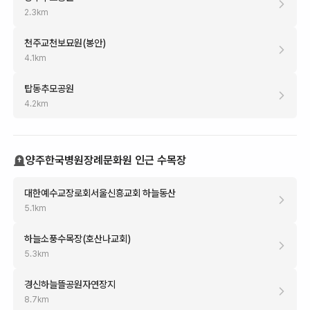
2.3
km
천주교천보묘원(봉안)
4.1
km
탑동추모공원
4.2
km
양주한국병원장례문화원 인근 수목장
대한예수교장로회서울신흥교회 하늘동산
5.1
km
하늘소풍수목장(호산나교회)
5.3
km
경신하늘뜰공원자연장지
8.7
km