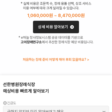
* 실제 비용은 조문객 수, 장례 용품 선택, 상조 서비스
이용 여부에 따라 크게 달라질 수 있습니다.
1,060,000
원 ~
8,470,000
원
상세 비용 알아보기
* e하늘 장사정보시스템 공공 데이터를 기반으로
고이장례연구소
에서 추산한 장례식장 예상 비용입니다.
처음하는 장례 준비 어떻게 해야 후회 없을까요? >
선한병원장례식장
예상비용 빠르게 알아보기
긴급도