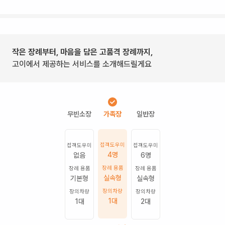
작은 장례부터, 마음을 담은 고품격 장례까지,
고이에서 제공하는 서비스를 소개해드릴게요
접객도우미
접객도우미
접객도우미
4명
없음
6명
장례 용품
장례 용품
장례 용품
실속형
기본형
실속형
장의차량
장의차량
장의차량
1
대
1
대
2
대