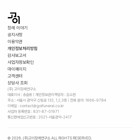
장례 이야기
공지사항
이용약관
개인정보처리방침
감사보고서
사업자정보확인
마이페이지
고객센터
상담사 조회
(주) 고이장례연구소
대표이사 : 송슬옹 | 개인정보관리책임자 : 김소현
주소 :
서울시 관악구 신림로 132, 1,2,3층
| 전화 문의: 1666-9784
이메일 : contact@goifuneral.co.kr
사업자 등록번호 : 831-87-01971
통신판매업신고번호 : 2021-서울관악-2417
©
2026
. (주)고이장례연구소 ALL RIGHTS RESERVED.