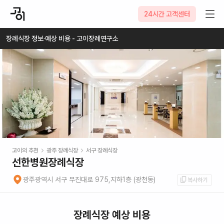
2026-08-09
24시간 고객센터
장례식장 정보·예상 비용 - 고이장례연구소
고이의 추천
광주
장례식장
서구
장례식장
선한병원장례식장
광주광역시 서구 무진대로 975,지하1층 (광천동)
복사하기
장례식장 예상 비용