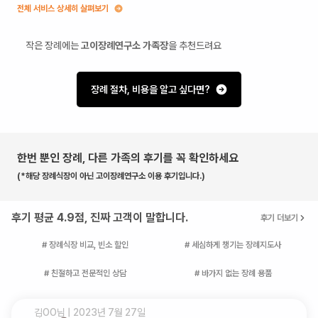
전체 서비스 상세히 살펴보기
작은 장례에는
고이장례연구소 가족장
을 추천드려요
장례 절차, 비용을 알고 싶다면?
한번 뿐인 장례, 다른 가족의 후기를 꼭 확인하세요
(*해당 장례식장이 아닌 고이장례연구소 이용 후기입니다.)
후기 평균 4.9점, 진짜 고객이 말합니다.
후기 더보기
# 장례식장 비교, 빈소 할인
# 세심하게 챙기는 장례지도사
# 친절하고 전문적인 상담
# 바가지 없는 장례 용품
김OO
님 |
2023년 7월 27일