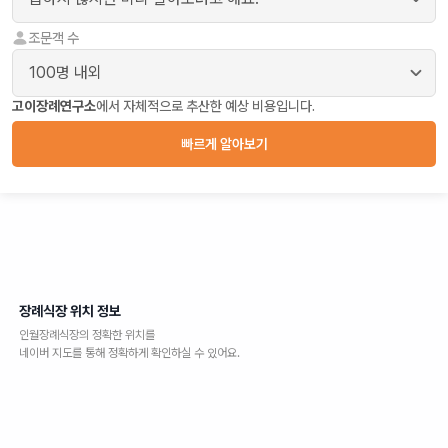
조문객 수
고이장례연구소
에서 자체적으로 추산한 예상 비용입니다.
빠르게 알아보기
장례식장 위치 정보
인월장례식장
의 정확한 위치를
네이버 지도를 통해 정확하게 확인하실 수 있어요.