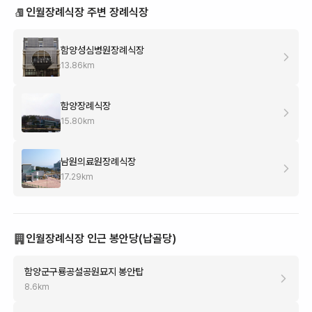
인월장례식장 주변 장례식장
함양성심병원장례식장
13.86
km
함양장례식장
15.80
km
남원의료원장례식장
17.29
km
인월장례식장 인근 봉안당(납골당)
함양군구룡공설공원묘지 봉안탑
8.6
km