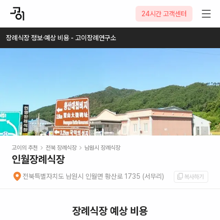
2026-08-07
24시간 고객센터
장례식장 정보·예상 비용 - 고이장례연구소
고이의 추천
전북
장례식장
남원시
장례식장
인월장례식장
전북특별자치도 남원시 인월면 황산로 1735 (서무리)
복사하기
장례식장 예상 비용