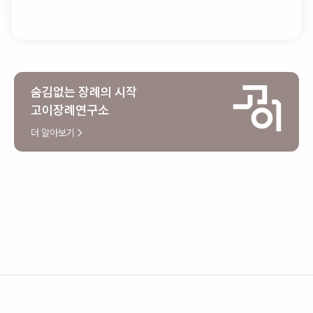
시 장례식장으로 돌아와 상복반납까지 체크해주신후에 팀장님과
인사를 나누고 떠나셨습니다
숨김없는 장례의 시작
고이장례연구소
더 알아보기