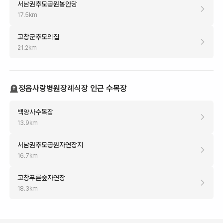
서남권추모공원봉안당
17.5
km
고창군추모의집
21.2
km
정읍사랑병원장례식장 인근 수목장
백양사수목장
13.9
km
서남권추모공원자연장지
16.7
km
고창푸른숲자연장
18.3
km