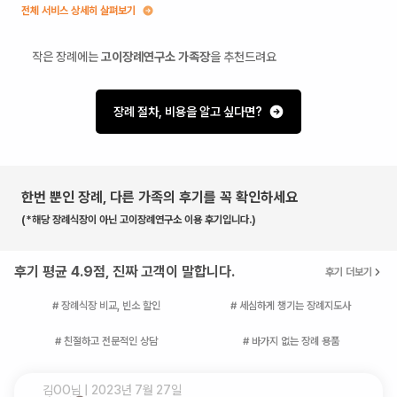
전체 서비스 상세히 살펴보기
작은 장례에는
고이장례연구소 가족장
을 추천드려요
장례 절차, 비용을 알고 싶다면?
한번 뿐인 장례, 다른 가족의 후기를 꼭 확인하세요
(*해당 장례식장이 아닌 고이장례연구소 이용 후기입니다.)
후기 평균 4.9점, 진짜 고객이 말합니다.
후기 더보기
# 장례식장 비교, 빈소 할인
# 세심하게 챙기는 장례지도사
# 친절하고 전문적인 상담
# 바가지 없는 장례 용품
김OO
님 |
2023년 7월 27일