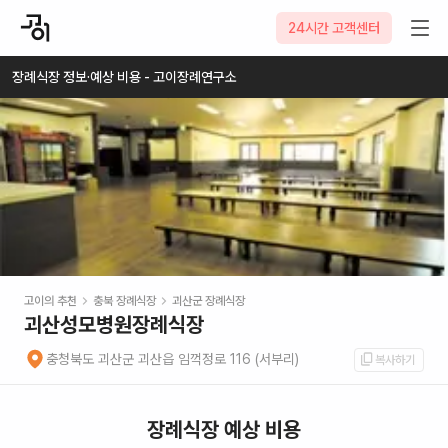
2026-08-06
24시간 고객센터
장례식장 정보·예상 비용 - 고이장례연구소
고이의 추천
충북
장례식장
괴산군
장례식장
괴산성모병원장례식장
충청북도 괴산군 괴산읍 임꺽정로 116 (서부리)
복사하기
장례식장 예상 비용