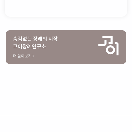
시 장례식장으로 돌아와 상복반납까지 체크해주신후에 팀장님과
인사를 나누고 떠나셨습니다
숨김없는 장례의 시작
고이장례연구소
더 알아보기