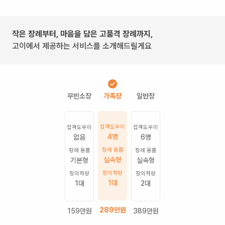
작은 장례부터, 마음을 담은 고품격 장례까지,
고이에서 제공하는 서비스를 소개해드릴게요
접객도우미
접객도우미
접객도우미
4명
없음
6명
장례 용품
장례 용품
장례 용품
실속형
기본형
실속형
장의차량
장의차량
장의차량
1
대
1
대
2
대
289
만원
159
만원
389
만원