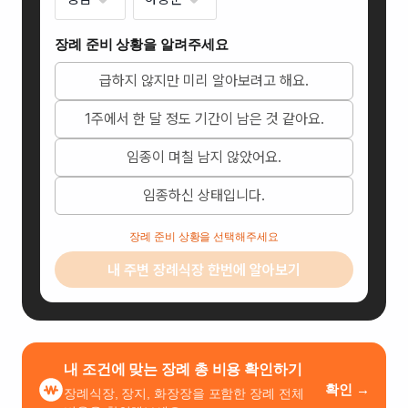
장례 준비 상황을 알려주세요
급하지 않지만 미리 알아보려고 해요.
1주에서 한 달 정도 기간이 남은 것 같아요.
임종이 며칠 남지 않았어요.
하동장례식장
임종하신 상태입니다.
경상
남도
장례 준비 상황을 선택해주세요
하동
내 주변 장례식장 한번에 알아보기
군
적량
면
공설
운동
내 조건에 맞는 장례 총 비용 확인하기
장로
확인 →
장례식장, 장지, 화장장을 포함한 장례 전체
95-