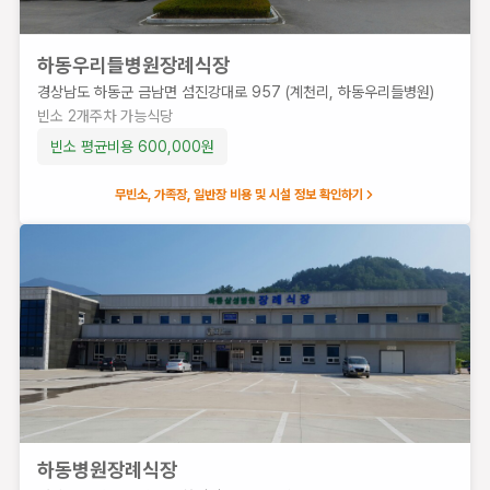
하동우리들병원장례식장
경상남도 하동군 금남면 섬진강대로 957 (계천리, 하동우리들병원)
빈소
2
개
주차 가능
식당
빈소 평균비용
600,000
원
무빈소, 가족장, 일반장 비용 및 시설 정보 확인하기
하동병원장례식장