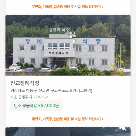
곡
무빈소, 가족장, 일반장 비용 및 시설 정보 확인하기
리)
빈
소
4
개
주
차
가
능
식
당
진교장례식장
빈소 평균
경상남도 하동군 진교면 구고속도로 826 (고룡리)
비용
빈소
2
개
주차 가능
식당
415,000
빈소 평균비용
392,000
원
원
무빈소, 가족장, 일반장 비용 및 시설 정보 확인하기