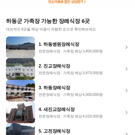
빈소이용료 할인 상담받기
하동군
가족장
가능한 장례식장
6
곳
대표적인
6
곳을 예상 비용이 저렴한 순으로 확인해보세요.
1
.
하동병원장례식장
전문장례식장 ·
가족장
예상
3,800,000
원
2
.
진교장례식장
전문장례식장 ·
가족장
예상
3,870,000
원
3
.
하동장례식장
전문장례식장 ·
가족장
예상
4,000,000
원
4
.
새진교장례식장
전문장례식장 ·
가족장
예상
4,020,000
원
5
.
고전장례식장