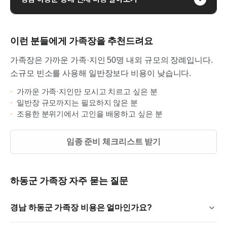
이런 분들에게
가족장을
추천드려요
가족장은 가까운 가족·지인 50명 내외 규모의 장례입니다.
소규모 빈소를 사용해 일반장보다 비용이 낮습니다.
·
가까운 가족·지인만 모시고 치르고 싶은 분
·
일반장 규모까지는 필요하지 않은 분
·
조용한 분위기에서 고인을 배웅하고 싶은 분
임종 준비 체크리스트 받기
하동군
가족장
자주 묻는 질문
경남 하동군 가족장 비용은 얼마인가요?