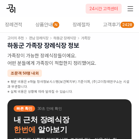
24시간 고객센터
장례견적
상품안내
장례절차
고객후기
N
2428
고이의 추천
경남
장례식장
하동군
장례식장
가족장
하동군
가족장
장례식장 정보
가족장이 가능한 장례식장들이에요.
어떤 분들에게 가족장이 적합한지 정리했어요.
조문객 50명 내외
※ 평균 비용은 e하늘 장사정보시스템(보건복지부) 기준이며, (주)고이장례연구소는 시설
과 무관합니다.
※ 실제 비용은 상황에 따라 달라질 수 있습니다.
빠른 확인
30초 안에 확인
내 근처 장례식장
한번에
알아보기