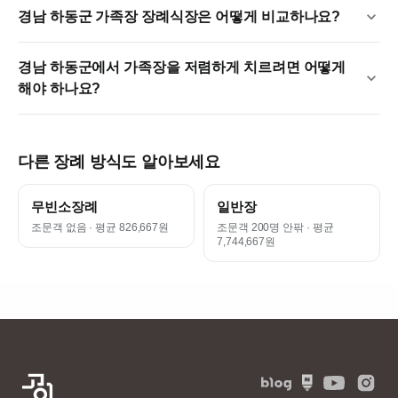
경남 하동군 가족장 장례식장은 어떻게 비교하나요?
경남 하동군에서 가족장을 저렴하게 치르려면 어떻게
해야 하나요?
다른 장례 방식도 알아보세요
무빈소장례
일반장
조문객 없음
· 평균 826,667원
조문객 200명 안팎
· 평균
7,744,667원