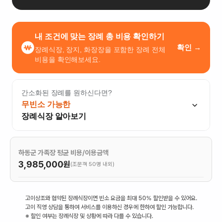
내 조건에 맞는 장례 총 비용 확인하기
확인 →
장례식장, 장지, 화장장을 포함한 장례 전체
비용을 확인해보세요.
간소화된 장례를 원하신다면?
무빈소 가능한
장례식장 알아보기
하동군 가족장 평균 비용/이용금액
3,985,000
원
(조문객 50명 내외)
고이상조와 협약된 장례식장이면 빈소 요금을 최대 50% 할인받을 수 있어요.
고이 직영 상담을 통하여 서비스를 이용하신 경우에 한하여 할인 가능합니다.
※ 할인 여부는 장례식장 및 상황에 따라 다를 수 있습니다.