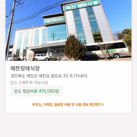
북
도
예
천
군
예
천
읍
시
장
예천장례식장
로
136
경상북도 예천군 예천읍 충효로 35-8 (지내리)
(동
빈소
2
개
주차 가능
식당
본
빈소 평균비용
415,080
원
리)
빈
무빈소, 가족장, 일반장 비용 및 시설 정보 확인하기
소
2
개
주
차