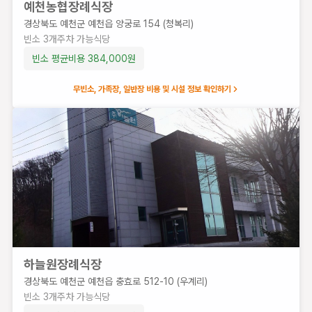
예천농협장례식장
차
경상북도 예천군 예천읍 양궁로 154 (청복리)
가
빈소
3
개
주차 가능
식당
능
식
빈소 평균비용
384,000
원
당
무빈소, 가족장, 일반장 비용 및 시설 정보 확인하기
빈소 평균
비용
288,000
원
하늘원장례식장
경상북도 예천군 예천읍 충효로 512-10 (우계리)
빈소
3
개
주차 가능
식당