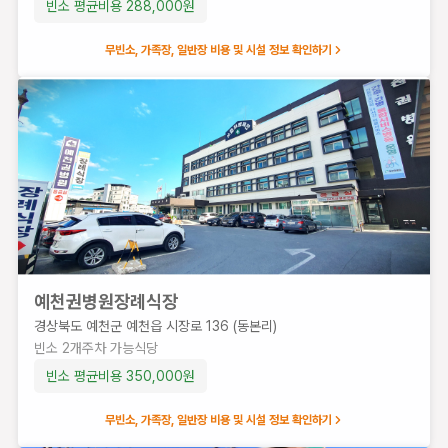
빈소 평균비용
288,000
원
무빈소, 가족장, 일반장 비용 및 시설 정보 확인하기
예천권병원장례식장
경상북도 예천군 예천읍 시장로 136 (동본리)
빈소
2
개
주차 가능
식당
빈소 평균비용
350,000
원
예천권병원장례식장
경
무빈소, 가족장, 일반장 비용 및 시설 정보 확인하기
상