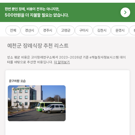
한번 뿐인 장례, 비용이 전부는 아니지만,
500만원을 더 지불할 필요는 없습니다.
하늘원장례식장
전체
경산시
경주시
고령군
구미시
김천시
문경시
경상
북도
예천군 장례식장
추천 리스트
예천
군 예
빈소 평균 비용은 고이장례연구소에서 2023~2026년 기준 e하늘장사정보시스템 데이
천읍
터를 바탕으로 추산한 비용입니다.
더 알아보기
충효
로
512-
10
(우계
리)
빈
소
3
개
주