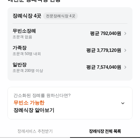
장례식장
4
곳
전문장례식장
4
곳
무빈소장례
평균
792,040
원
조문객 없음
가족장
평균
3,779,120
원
조문객 50명 내외
일반장
평균
7,574,040
원
조문객 200명 이상
간소화된 장례를 원하신다면?
무빈소 가능한
장례식장 알아보기
장례서비스 추천받기
장례식장 전체 목록