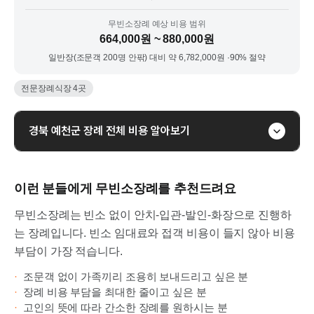
무빈소장례
예상 비용 범위
664,000원 ~ 880,000원
일반장(
조문객 200명 안팎
) 대비 약
6,782,000
원 ·
90
% 절약
전문장례식장
4
곳
경북
예천군
장례 전체 비용 알아보기
이런 분들에게
무빈소장례를
추천드려요
무빈소장례는 빈소 없이 안치-입관-발인-화장으로 진행하
는 장례입니다. 빈소 임대료와 접객 비용이 들지 않아 비용
부담이 가장 적습니다.
·
조문객 없이 가족끼리 조용히 보내드리고 싶은 분
·
장례 비용 부담을 최대한 줄이고 싶은 분
·
고인의 뜻에 따라 간소한 장례를 원하시는 분