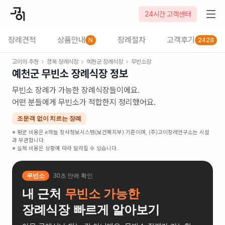
24시간 고객센터
장례견적
상품안내
장례절차
고객후기
N
2428
고이의 추천
경북
장례식장
예천군
장례식장
무빈소장
예천군
무빈소
장례식장 정보
무빈소 장례가 가능한 장례식장들이에요.
어떤 분들에게 무빈소가 적합한지 정리했어요.
조문객 없이 치르는 장례
※ 평균 비용은 e하늘 장사정보시스템(보건복지부) 기준이며, (주)고이장례연구소는 시설
과 무관합니다.
※ 실제 비용은 상황에 따라 달라질 수 있습니다.
무빈소
30초 안에 확인
내 근처
무빈소 가능한
장례식장 빠르게 알아보기