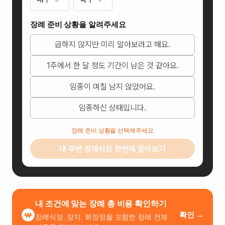
장례 준비 상황을 알려주세요
급하지 않지만 미리 알아보려고 해요.
1주에서 한 달 정도 기간이 남은 것 같아요.
임종이 며칠 남지 않았어요.
칠곡경북대학교병원장례식장
대구
임종하신 상태입니다.
광역
시
장례 준비 상황을 선택해주세요
북구
내 주변 장례식장 한번에 알아보기
호국
로
807
(학
정
내 조건에 맞는 장례 총 비용 확인하기
동)
확인 →
빈
장례식장, 장지, 화장장을 포함한 장례 전체