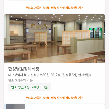
광역
시
무빈소, 가족장, 일반장 비용 및 시설 정보 확인하기
북구
칠곡
중앙
대로
194
(태
전
동)
빈
소
2
한성병원장례식장
개
대구광역시 북구 칠성남로30길 28,7층 (칠성동2가, 한성병원)
주
빈소
3
개
주차 가능
차
빈소 평균비용
800,000
원
가
능
무빈소, 가족장, 일반장 비용 및 시설 정보 확인하기
식
당