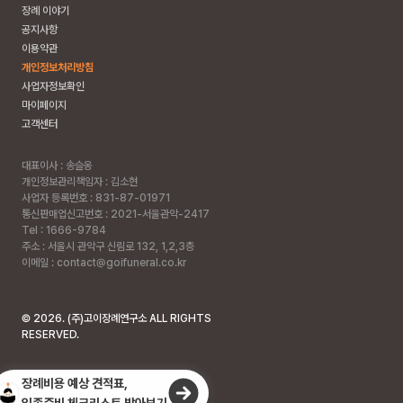
원
장례 이야기
공지사항
이용약관
개인정보처리방침
사업자정보확인
마이페이지
고객센터
대표이사 : 송슬옹
개인정보관리책임자 : 김소현
사업자 등록번호 : 831-87-01971
통신판매업신고번호 : 2021-서울관악-2417
Tel : 1666-9784
주소 :
서울시 관악구 신림로 132, 1,2,3층
이메일 : contact@goifuneral.co.kr
©
2026
. (주)고이장례연구소 ALL RIGHTS
RESERVED.
장례비용 예상 견적표,