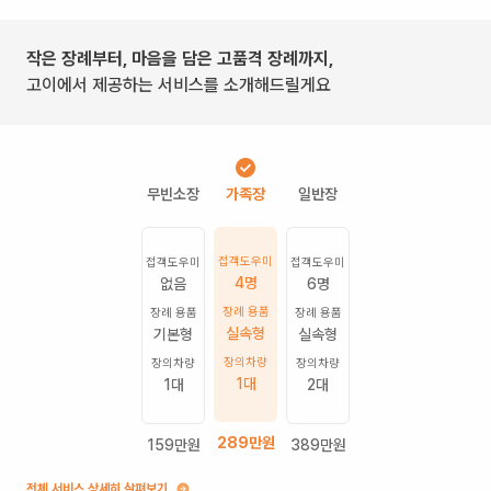
작은 장례부터, 마음을 담은 고품격 장례까지,
고이에서 제공하는 서비스를 소개해드릴게요
접객도우미
접객도우미
접객도우미
4명
없음
6명
장례 용품
장례 용품
장례 용품
실속형
기본형
실속형
장의차량
장의차량
장의차량
1
대
1
대
2
대
289
만원
159
만원
389
만원
전체 서비스 상세히 살펴보기