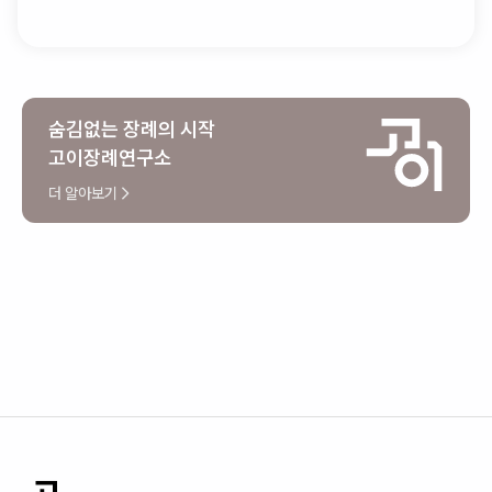
인사를 나누고 떠나셨습니다
숨김없는 장례의 시작
고이장례연구소
더 알아보기