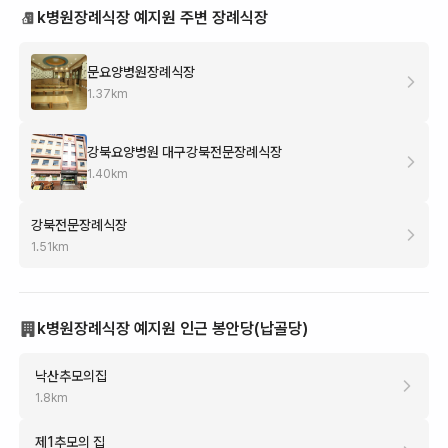
k병원장례식장 예지원 주변 장례식장
문요양병원장례식장
1.37
km
강북요양병원 대구강북전문장례식장
1.40
km
강북전문장례식장
1.51
km
k병원장례식장 예지원 인근 봉안당(납골당)
낙산추모의집
1.8
km
제1추모의 집