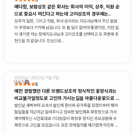
5
예다함, 보람상조 같은 회사는 회사의 이익, 상주, 직원 순
으로 중요시 여긴다고 하는데 고이상조의 경우에는..
상주가 일번, 그리고 직원, 회사 순이라는 지도사님께서 주신 말씀
이 무엇보다 기억에 남습니다. 또 뵐 일이 없어야 좋겠지만, 이런 일
이 생기면 저는 장례지도사님과 고이상조를 선택하고 또 주변에 추
천드릴 것 같습니다. 진심으로...
강OO
님 |
2023년 7월 3일
더보기
5
예전 경험했던 다른 브랜드상조의 형식적인 꽃장식과는
비교불가일정도로 고인의 가시는길을 아름다운꽃으로 가
득채워주셨습니다
발인날 새벽부터 오셔서 발인제 준비와 유가족들 짐정리부터 해야
할일들을 차근차근 알려주시고 엄숙한 발인제후 화장장으로 가서
예약해주신 시간표대로 기다림없이 화장후 장지인 추모공원에 수
목장으로 고인을 모셨습니다. 모든 장례절차를 매끄럽게 마친후 다
시 장례식장으로 돌아와 상복반납까지 체크해주신후에 팀장님과