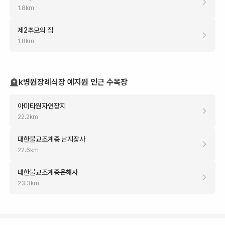
1.8
km
제2추모의 집
1.8
km
k병원장례식장 예지원 인근 수목장
아미타원자연장지
22.2
km
대한불교조계종 남지장사
22.6
km
대한불교조계종은해사
23.3
km