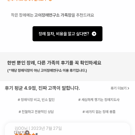
작은 장례에는
고이장례연구소 가족장
을 추천드려요
장례 절차, 비용을 알고 싶다면?
한번 뿐인 장례, 다른 가족의 후기를 꼭 확인하세요
(*해당 장례식장이 아닌 고이장례연구소 이용 후기입니다.)
후기 평균 4.9점, 진짜 고객이 말합니다.
후기 더보기
# 장례식장 비교, 빈소 할인
# 세심하게 챙기는 장례지도사
# 친절하고 전문적인 상담
# 바가지 없는 장례 용품
김OO
님 |
2023년 7월 27일
더보기