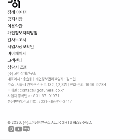
장례 이야기
공지사항
이용약관
개인정보처리방침
감사보고서
사업자정보확인
마이페이지
고객센터
상담사 조회
(주) 고이장례연구소
대표이사 : 송슬옹 | 개인정보관리책임자 : 김소현
주소 :
서울시 관악구 신림로 132, 1,2,3층
| 전화 문의: 1666-9784
이메일 : contact@goifuneral.co.kr
사업자 등록번호 : 831-87-01971
통신판매업신고번호 : 2021-서울관악-2417
©
2026
. (주)고이장례연구소 ALL RIGHTS RESERVED.
장례 비용 예상 견적표, 임종 준비 체크리스트 받아보기
- 고이장례연구소