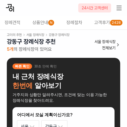
24시간 고객센터
장례견적
상품안내
장례절차
고객후기
N
2428
고이의 추천
서울
장례식장
강동구
장례식장
강동구 장례식장
추천
서울
장례식장
전체보기
5
개
의 장례식장이 있어요
빠른 확인
30초 안에 확인
내 근처 장례식장
한번에
알아보기
거주지와 상황만 알려주시면, 조건에 맞는 이용 가능한
장례식장을 찾아드려요.
어디에서 모실 계획이신가요?
서울
강동구