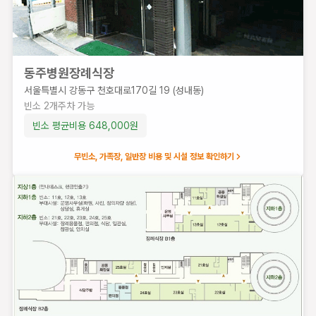
소
8
개
주
동주병원장례식장
차
가
서울특별시 강동구 천호대로170길 19 (성내동)
능
빈소
2
개
주차 가능
식
빈소 평균비용
648,000
원
당
빈소 평균
무빈소, 가족장, 일반장 비용 및 시설 정보 확인하기
비용
1,170,000
원