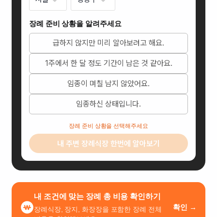
장례 준비 상황을 알려주세요
급하지 않지만 미리 알아보려고 해요.
1주에서 한 달 정도 기간이 남은 것 같아요.
임종이 며칠 남지 않았어요.
동주병원장례식장
임종하신 상태입니다.
서울
특별
장례 준비 상황을 선택해주세요
시
내 주변 장례식장 한번에 알아보기
강동
구
천호
대로
170
내 조건에 맞는 장례 총 비용 확인하기
길
확인 →
장례식장, 장지, 화장장을 포함한 장례 전체
19