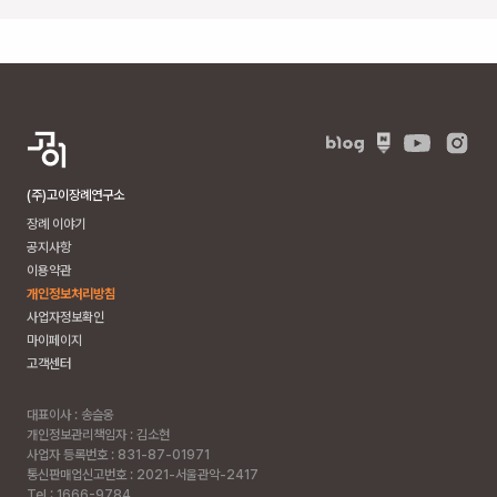
(주)고이장례연구소
장례 이야기
공지사항
이용약관
개인정보처리방침
사업자정보확인
마이페이지
고객센터
대표이사 : 송슬옹
개인정보관리책임자 : 김소현
사업자 등록번호 : 831-87-01971
통신판매업신고번호 : 2021-서울관악-2417
Tel : 1666-9784