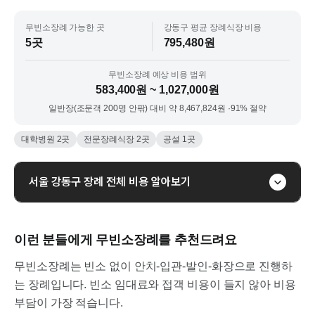
무빈소장례
가능한 곳
강동구
평균 장례식장 비용
5
곳
795,480
원
무빈소장례
예상 비용 범위
583,400원 ~ 1,027,000원
일반장(
조문객 200명 안팎
) 대비 약
8,467,824
원 ·
91
% 절약
대학병원
2
곳
전문장례식장
2
곳
공설
1
곳
서울
강동구
장례 전체 비용 알아보기
이런 분들에게
무빈소장례를
추천드려요
무빈소장례는 빈소 없이 안치-입관-발인-화장으로 진행하
는 장례입니다. 빈소 임대료와 접객 비용이 들지 않아 비용
부담이 가장 적습니다.