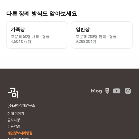
다른 장례 방식도 알아보세요
가족장
일반장
조문객 50명 내외
· 평균
조문객 200명 안팎
· 평균
4,504,072원
9,263,304원
(주)고이장례연구소
장례 이야기
공지사항
이용약관
개인정보처리방침