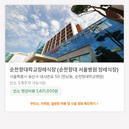
순천향대학교장례식장 (순천향대 서울병원 장례식장)
서울특별시 용산구 대사관로 59 (한남동, 순천향대학교병원)
빈소
5
개
주차 가능
식당
빈소 평균비용
1,401,600
원
무빈소, 가족장, 일반장 비용 및 시설 정보 확인하기