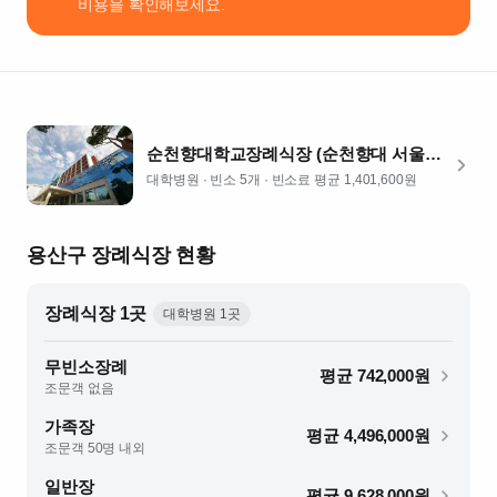
비용을 확인해보세요.
관
로
59
(한
남
동,
순천향대학교장례식장 (순천향대 서울병원 장례식장)
순
천
대학병원
· 빈소 5개
· 빈소료 평균 1,401,600원
향
대
학
용산구
장례식장 현황
교
병
장례식장
1
곳
대학병원
1
곳
원)
빈
무빈소장례
소
평균
742,000
원
조문객 없음
5
개
가족장
평균
4,496,000
원
주
조문객 50명 내외
차
일반장
평균
9,628,000
원