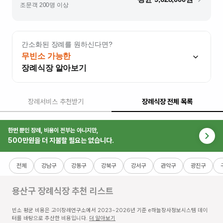
가
조문객 200명 이상
능
식
당
간소화된 장례를 원하신다면?
빈소 평균
무빈소 가능한
비용
장례식장 알아보기
1,401,600
원
장례서비스 추천받기
장례식장 전체 목록
한번 뿐인 장례, 비용이 전부는 아니지만,
500만원을 더 지불할 필요는 없습니다.
전체
강남구
강동구
강북구
강서구
관악구
광진구
용산구 장례식장
추천 리스트
빈소 평균 비용은 고이장례연구소에서 2023~2026년 기준 e하늘장사정보시스템 데이
터를 바탕으로 추산한 비용입니다.
더 알아보기