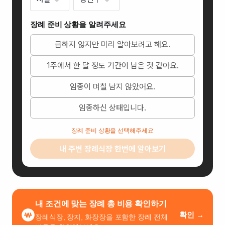
장례 준비 상황을 알려주세요
급하지 않지만 미리 알아보려고 해요.
1주에서 한 달 정도 기간이 남은 것 같아요.
임종이 며칠 남지 않았어요.
순천향대학교장례식장 (순천향대 서울병원 장례식장)
임종하신 상태입니다.
서
울
장례 준비 상황을 선택해주세요
특
내 주변 장례식장 한번에 알아보기
별
시
용
산
구
내 조건에 맞는 장례 총 비용 확인하기
대
확인 →
장례식장, 장지, 화장장을 포함한 장례 전체
사