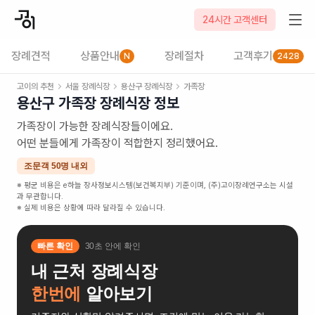
24시간 고객센터
장례견적
상품안내
장례절차
고객후기
N
2428
고이의 추천
서울
장례식장
용산구
장례식장
가족장
용산구
가족장
장례식장 정보
가족장이 가능한 장례식장들이에요.
어떤 분들에게 가족장이 적합한지 정리했어요.
조문객 50명 내외
※ 평균 비용은 e하늘 장사정보시스템(보건복지부) 기준이며, (주)고이장례연구소는 시설
과 무관합니다.
※ 실제 비용은 상황에 따라 달라질 수 있습니다.
빠른 확인
30초 안에 확인
내 근처 장례식장
한번에
알아보기