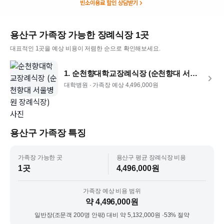
빈소이용료 할인 상담받기
용산구
가족장
가능한 장례식장
1
곳
대표적인
1
곳을 예상 비용이 저렴한 순으로 확인해보세요.
1
.
순천향대학교장례식장 (순천향대 서울병원 장례식장)
대학병원 ·
가족장
예상
4,496,000
원
용산구
가족장
특징
가족장
가능한 곳
용산구
평균 장례식장 비용
1
곳
4,496,000
원
가족장
예상 비용 범위
약 4,496,000원
일반장(
조문객 200명 안팎
) 대비 약
5,132,000
원 ·
53
% 절약