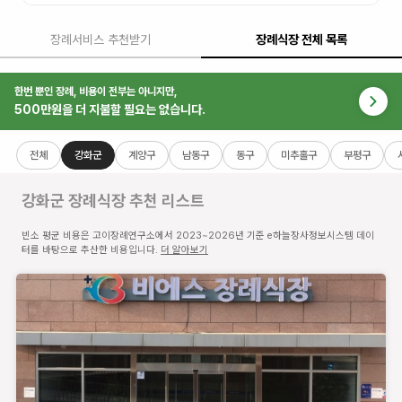
장례서비스 추천받기
장례식장 전체 목록
한번 뿐인 장례, 비용이 전부는 아니지만,
500만원을 더 지불할 필요는 없습니다.
전체
강화군
계양구
남동구
동구
미추홀구
부평구
강화군 장례식장
추천 리스트
서해장례문화원
인
빈소 평균 비용은 고이장례연구소에서 2023~2026년 기준 e하늘장사정보시스템 데이
터를 바탕으로 추산한 비용입니다.
더 알아보기
천
광
역
시
강
화
군
강