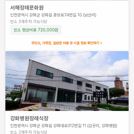
식
서해장례문화원
당
인천광역시 강화군 강화읍 중앙로74번길 10 (남산리)
빈소 평균
빈소
3
개
주차 가능
식당
비용
720,000
빈소 평균비용
720,000
원
원
무빈소, 가족장, 일반장 비용 및 시설 정보 확인하기
강화병원장례식장
인천광역시 강화군 강화읍 강화대로312번길 11 (갑곳리, 강화병원)
빈소
3
개
주차 가능
식당