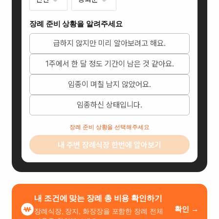
장례 준비 상황을 알려주세요
급하지 않지만 미리 알아보려고 해요.
1주에서 한 달 정도 기간이 남은 것 같아요.
임종이 며칠 남지 않았어요.
비에스종합병원장례식장
임종하신 상태입니다.
인천
광역
장례 준비 상황을 선택해주세요
시
내 주변 장례식장 한번에 알아보기
강화
군
강화
읍
남산
내 조건에 맞는 장례 총 비용 확인하기
리
확인 →
장례식장, 장지, 화장장을 포함한 장례 전체
292