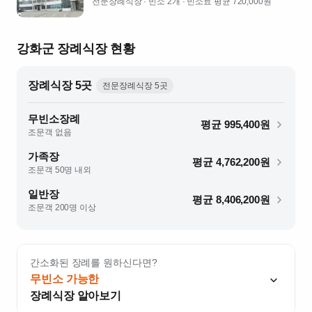
전문장례식장
· 빈소 2개
· 빈소료 평균 720,000원
비용
933,333
원
강화군
장례식장 현황
장례식장
5
곳
전문장례식장
5
곳
무빈소장례
평균
995,400
원
조문객 없음
가족장
평균
4,762,200
원
조문객 50명 내외
일반장
평균
8,406,200
원
조문객 200명 이상
간소화된 장례를 원하신다면?
무빈소 가능한
장례식장 알아보기