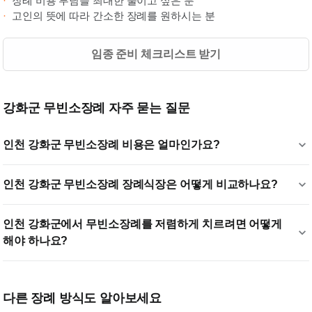
·
장례 비용 부담을 최대한 줄이고 싶은 분
·
고인의 뜻에 따라 간소한 장례를 원하시는 분
임종 준비 체크리스트 받기
강화군
무빈소장례
자주 묻는 질문
인천 강화군 무빈소장례 비용은 얼마인가요?
인천 강화군 무빈소장례 장례식장은 어떻게 비교하나요?
인천 강화군에서 무빈소장례를 저렴하게 치르려면 어떻게
해야 하나요?
다른 장례 방식도 알아보세요