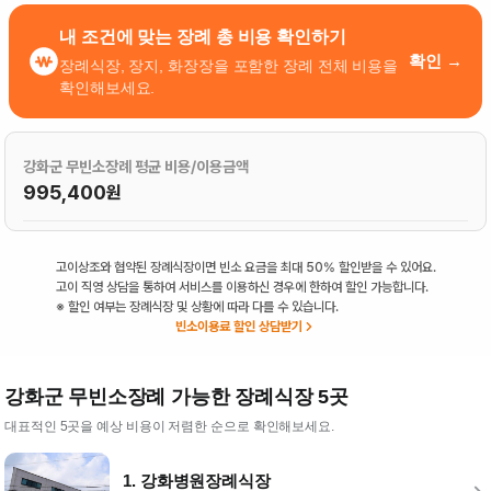
내 조건에 맞는 장례 총 비용 확인하기
확인 →
장례식장, 장지, 화장장을 포함한 장례 전체 비용을
확인해보세요.
강화군 무빈소장례 평균 비용/이용금액
995,400
원
고이상조와 협약된 장례식장이면 빈소 요금을 최대 50% 할인받을 수 있어요.
고이 직영 상담을 통하여 서비스를 이용하신 경우에 한하여 할인 가능합니다.
※ 할인 여부는 장례식장 및 상황에 따라 다를 수 있습니다.
빈소이용료 할인 상담받기
강화군
무빈소장례
가능한 장례식장
5
곳
대표적인
5
곳을 예상 비용이 저렴한 순으로 확인해보세요.
1
.
강화병원장례식장