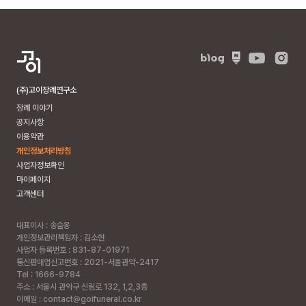
도
영
광
군
법
성
(주)고이장례연구소
면
장례 이야기
연
공지사항
우
이용약관
로
개인정보처리방침
72
사업자정보확인
(법
마이페이지
성
고객센터
리)
빈
대표이사 : 송슬옹
소
개인정보관리책임자 : 김소현
사업자 등록번호 : 831-87-01971
통신판매업신고번호 : 2021-서울관악-2417
개
Tel : 1666-9784
주
주소 :
서울시 관악구 신림로 132, 1,2,3층
차
이메일 : contact@goifuneral.co.kr