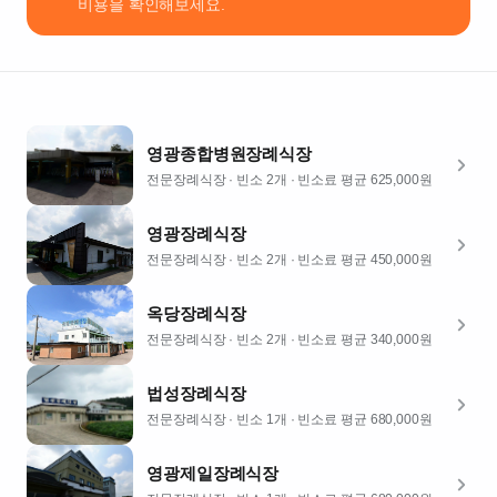
비용을 확인해보세요.
와
룡
로
3
(단
주
영광종합병원장례식장
리)
빈
전문장례식장
· 빈소 2개
· 빈소료 평균 625,000원
소
2
영광장례식장
개
전문장례식장
· 빈소 2개
· 빈소료 평균 450,000원
주
차
옥당장례식장
가
전문장례식장
· 빈소 2개
· 빈소료 평균 340,000원
능
식
법성장례식장
당
전문장례식장
· 빈소 1개
· 빈소료 평균 680,000원
빈소 평균
비용
영광제일장례식장
625,000