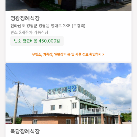
영광장례식장
전라남도 영광군 영광읍 영대로 238 (무령리)
빈소
2
개
주차 가능
식당
빈소 평균비용
450,000
원
무빈소, 가족장, 일반장 비용 및 시설 정보 확인하기
옥당장례식장