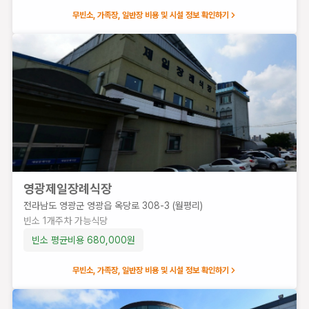
가
무빈소, 가족장, 일반장 비용 및 시설 정보 확인하기
능
식
당
빈소 평균
비용
340,000
원
영광제일장례식장
전라남도 영광군 영광읍 옥당로 308-3 (월평리)
빈소
1
개
주차 가능
식당
빈소 평균비용
680,000
원
무빈소, 가족장, 일반장 비용 및 시설 정보 확인하기