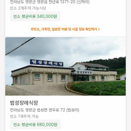
전라남도 영광군 영광읍 천년로 1371-20 (신하리)
빈소
2
개
주차 가능
식당
빈소 평균비용
340,000
원
옥당장례식장
전라
무빈소, 가족장, 일반장 비용 및 시설 정보 확인하기
남도
영광
군 영
광읍
천년
로
371-
20
(신하
리)
빈
법성장례식장
소
전라남도 영광군 법성면 연우로 72 (법성리)
2
빈소
1
개
주차 가능
개
주
빈소 평균비용
680,000
원
차