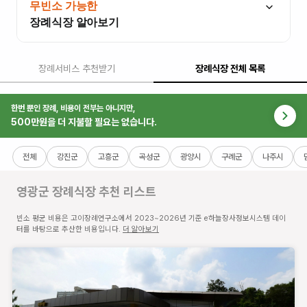
무빈소 가능한
장례식장 알아보기
장례서비스 추천받기
장례식장 전체 목록
한번 뿐인 장례, 비용이 전부는 아니지만,
500만원을 더 지불할 필요는 없습니다.
영광장례식장
전라
전체
강진군
고흥군
곡성군
광양시
구례군
나주시
남도
영광
영광군 장례식장
추천 리스트
군
영광
빈소 평균 비용은 고이장례연구소에서 2023~2026년 기준 e하늘장사정보시스템 데이
읍
터를 바탕으로 추산한 비용입니다.
더 알아보기
영대
로
238
(무
령