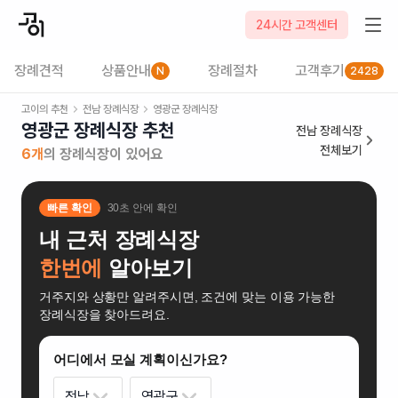
24시간 고객센터
장례견적
상품안내
장례절차
고객후기
N
2428
고이의 추천
전남
장례식장
영광군
장례식장
영광군 장례식장
추천
전남
장례식장
전체보기
6
개
의 장례식장이 있어요
빠른 확인
30초 안에 확인
내 근처 장례식장
한번에
알아보기
거주지와 상황만 알려주시면, 조건에 맞는 이용 가능한
장례식장을 찾아드려요.
어디에서 모실 계획이신가요?
전남
영광군