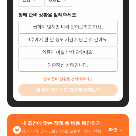
장례 준비 상황을 알려주세요
급하지 않지만 미리 알아보려고 해요.
1주에서 한 달 정도 기간이 남은 것 같아요.
임종이 며칠 남지 않았어요.
영광종합병원장례식장
임종하신 상태입니다.
전
라
장례 준비 상황을 선택해주세요
남
내 주변 장례식장 한번에 알아보기
도
영
광
군
영
내 조건에 맞는 장례 총 비용 확인하기
광
확인 →
장례식장, 장지, 화장장을 포함한 장례 전체
읍