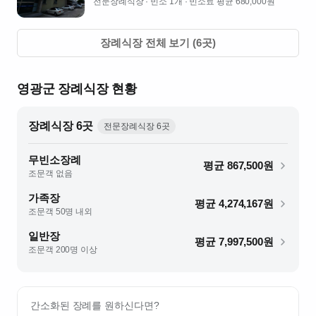
전문장례식장
· 빈소 1개
· 빈소료 평균 680,000원
원
장례식장 전체 보기 (
6
곳)
영광군
장례식장 현황
장례식장
6
곳
전문장례식장
6
곳
무빈소장례
평균
867,500
원
조문객 없음
가족장
평균
4,274,167
원
조문객 50명 내외
일반장
평균
7,997,500
원
조문객 200명 이상
간소화된 장례를 원하신다면?