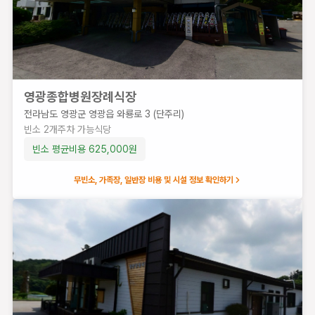
리)
빈
소
2
개
주
영광종합병원장례식장
차
전라남도 영광군 영광읍 와룡로 3 (단주리)
가
빈소
2
개
주차 가능
식당
능
식
빈소 평균비용
625,000
원
당
무빈소, 가족장, 일반장 비용 및 시설 정보 확인하기
빈소 평균
비용
450,000
원