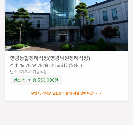
영광농협장례식장(영광낙원장례식장)
전라남도 영광군 영광읍 영대로 213 (월평리)
빈소
3
개
주차 가능
식당
빈소 평균비용
550,000
원
무빈소, 가족장, 일반장 비용 및 시설 정보 확인하기
법성장례식장
전
라
남