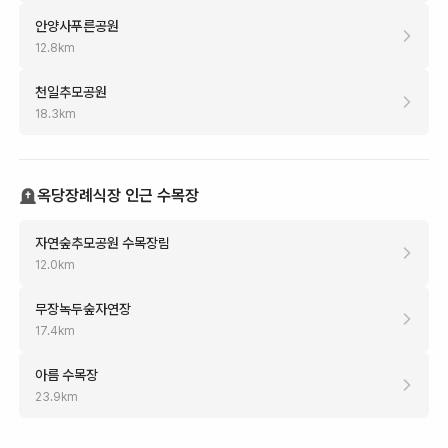
안양사푸른공원
12.8
km
천일추모공원
18.3
km
옥당장례식장 인근 수목장
자연숲추모공원 수목장림
12.0
km
무장녹두숲자연장
17.4
km
아름 수목장
23.9
km