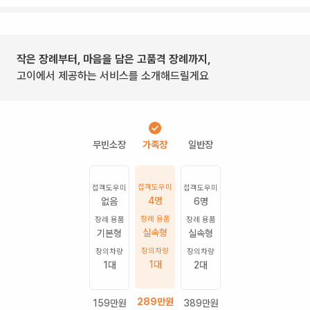
작은 장례부터, 마음을 담은 고품격 장례까지,
고이에서 제공하는 서비스를 소개해드릴게요
접객도우미
접객도우미
접객도우미
4명
없음
6명
장례 용품
장례 용품
장례 용품
실속형
기본형
실속형
장의차량
장의차량
장의차량
1
대
1
대
2
대
289
만원
159
만원
389
만원