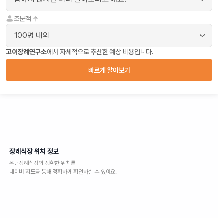
조문객 수
고이장례연구소
에서 자체적으로 추산한 예상 비용입니다.
빠르게 알아보기
장례식장 위치 정보
옥당장례식장
의 정확한 위치를
네이버 지도를 통해 정확하게 확인하실 수 있어요.