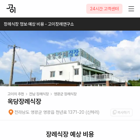
2026-08-08
24시간 고객센터
장례식장 정보·예상 비용 - 고이장례연구소
고이의 추천
전남
장례식장
영광군
장례식장
옥당장례식장
전라남도 영광군 영광읍 천년로 1371-20 (신하리)
복사하기
장례식장 예상 비용