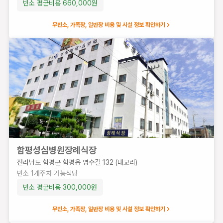
빈소 평균비용
660,000
원
무빈소, 가족장, 일반장 비용 및 시설 정보 확인하기
함평성심병원장례식장
전라남도 함평군 함평읍 영수길 132 (내교리)
빈소
1
개
주차 가능
식당
빈소 평균비용
300,000
원
무빈소, 가족장, 일반장 비용 및 시설 정보 확인하기