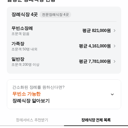
장례식장
4
곳
전문장례식장
4
곳
무빈소장례
평균
821,000
원
조문객 없음
가족장
평균
4,161,000
원
조문객 50명 내외
일반장
평균
7,781,000
원
조문객 200명 이상
간소화된 장례를 원하신다면?
무빈소 가능한
장례식장 알아보기
장례서비스 추천받기
장례식장 전체 목록