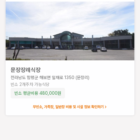
함평성심병원장례식장
전
라
남
도
함
평
군
함
평
문장장례식장
읍
영
전라남도 함평군 해보면 밀재로 1350 (문장리)
수
빈소
2
개
주차 가능
식당
길
빈소 평균비용
480,000
원
132
(내
무빈소, 가족장, 일반장 비용 및 시설 정보 확인하기
교
리)
빈
소