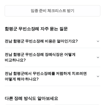
임종 준비 체크리스트 받기
함평군
무빈소장례
자주 묻는 질문
전남 함평군 무빈소장례 비용은 얼마인가요?
전남 함평군 무빈소장례 장례식장은 어떻게
비교하나요?
전남 함평군에서 무빈소장례를 저렴하게 치르려면
어떻게 해야 하나요?
다른 장례 방식도 알아보세요