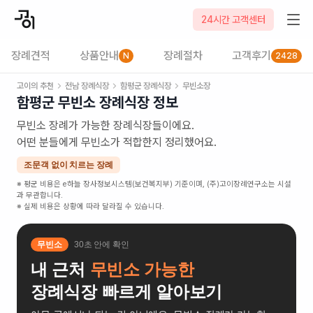
24시간 고객센터
장례견적
상품안내
장례절차
고객후기
N
2428
고이의 추천
전남
장례식장
함평군
장례식장
무빈소장
함평군
무빈소
장례식장 정보
무빈소 장례가 가능한 장례식장들이에요.
어떤 분들에게 무빈소가 적합한지 정리했어요.
조문객 없이 치르는 장례
※ 평균 비용은 e하늘 장사정보시스템(보건복지부) 기준이며, (주)고이장례연구소는 시설
과 무관합니다.
※ 실제 비용은 상황에 따라 달라질 수 있습니다.
무빈소
30초 안에 확인
내 근처
무빈소 가능한
장례식장 빠르게 알아보기