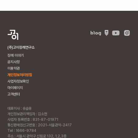
(주)고이장례연구소
장례 이야기
대천역전장례식장
공지사항
충
이용약관
청
개인정보처리방침
남
사업자정보확인
도
마이페이지
보
고객센터
령
시
대표이사 : 송슬옹
개인정보관리책임자 : 김소현
해
사업자 등록번호 : 831-87-01971
안
통신판매업신고번호 : 2021-서울관악-2417
로
Tel : 1666-9784
45
주소 :
서울시 관악구 신림로 132, 1,2,3층