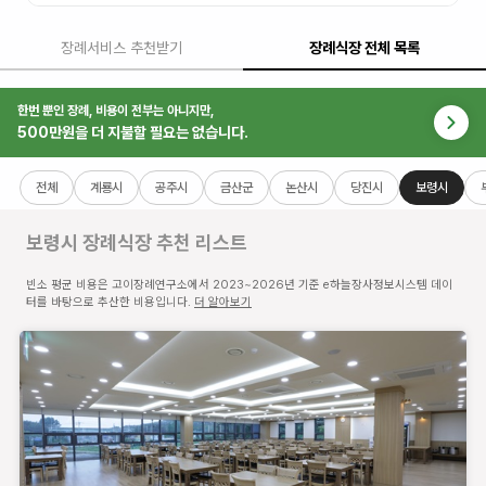
충
청
장례서비스 추천받기
장례식장 전체 목록
남
도
한번 뿐인 장례, 비용이 전부는 아니지만,
보
500만원을 더 지불할 필요는 없습니다.
령
시
전체
계룡시
공주시
금산군
논산시
당진시
보령시
죽
성
로
보령시 장례식장
추천 리스트
136
(죽
빈소 평균 비용은 고이장례연구소에서 2023~2026년 기준 e하늘장사정보시스템 데이
터를 바탕으로 추산한 비용입니다.
더 알아보기
정
동)
빈
소
4
개
주
차