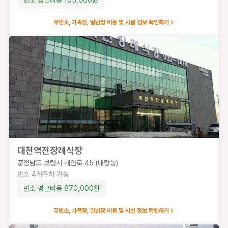
빈소 평균비용
105,600
원
시
웅천
무빈소, 가족장, 일반장 비용 및 시설 정보 확인하기
읍
충서
로
141
(두
룡
리)
빈
소
개
주
대천역전장례식장
차
충청남도 보령시 해안로 45 (내항동)
가
빈소
4
개
주차 가능
능
빈소 평균비용
870,000
원
빈소 평균
비용
무빈소, 가족장, 일반장 비용 및 시설 정보 확인하기
105,600