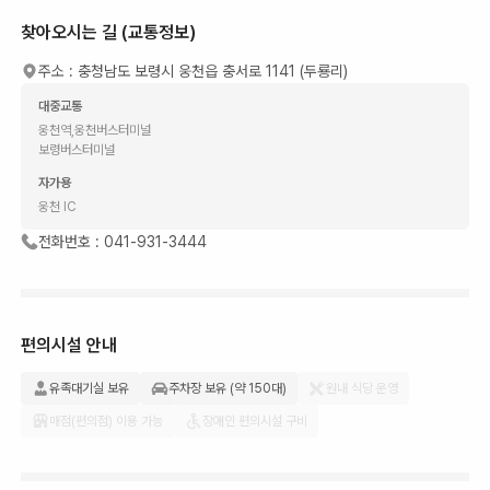
찾아오시는 길 (교통정보)
주소 :
충청남도 보령시 웅천읍 충서로 1141 (두룡리)
대중교통
웅천역,웅천버스터미널
보령버스터미널
자가용
웅천 IC
전화번호 :
041-931-3444
편의시설 안내
유족대기실 보유
주차장 보유 (약 150대)
원내 식당 운영
매점(편의점) 이용 가능
장애인 편의시설 구비