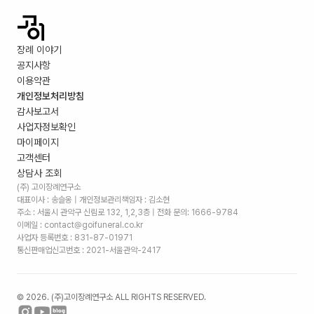
장례 이야기
공지사항
이용약관
개인정보처리방침
감사보고서
사업자정보확인
마이페이지
고객센터
상담사 조회
(주) 고이장례연구소
대표이사 : 송슬옹 | 개인정보관리책임자 : 김소현
주소 :
서울시 관악구 신림로 132, 1,2,3층
| 전화 문의: 1666-9784
이메일 : contact@goifuneral.co.kr
사업자 등록번호 : 831-87-01971
통신판매업신고번호 : 2021-서울관악-2417
©
2026
. (주)고이장례연구소 ALL RIGHTS RESERVED.