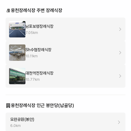
웅천장례식장 주변 장례식장
남포보령장례식장
7.05
km
Sh수협장례식장
10.11
km
대천역전장례식장
10.77
km
웅천장례식장 인근 봉안당(납골당)
모란공원(봉안)
6.0
km