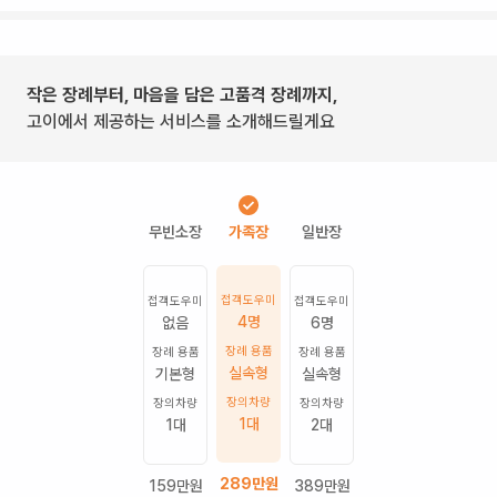
작은 장례부터, 마음을 담은 고품격 장례까지,
고이에서 제공하는 서비스를 소개해드릴게요
접객도우미
접객도우미
접객도우미
4명
없음
6명
장례 용품
장례 용품
장례 용품
실속형
기본형
실속형
장의차량
장의차량
장의차량
1
대
1
대
2
대
289
만원
159
만원
389
만원