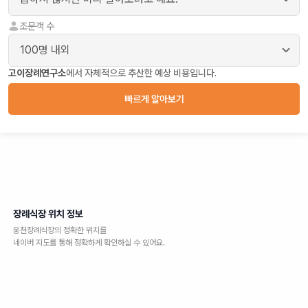
조문객 수
고이장례연구소
에서 자체적으로 추산한 예상 비용입니다.
빠르게 알아보기
장례식장 위치 정보
웅천장례식장
의 정확한 위치를
네이버 지도를 통해 정확하게 확인하실 수 있어요.