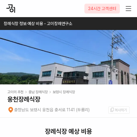
2026-08-08
24시간 고객센터
장례식장 정보·예상 비용 - 고이장례연구소
고이의 추천
충남
장례식장
보령시
장례식장
웅천장례식장
충청남도 보령시 웅천읍 충서로 1141 (두룡리)
복사하기
장례식장 예상 비용