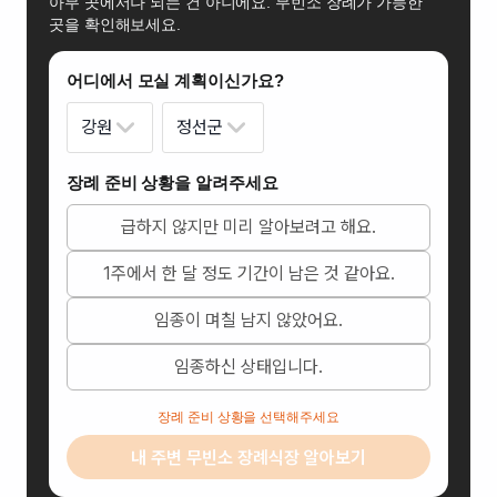
아무 곳에서나 되는 건 아니에요. 무빈소 장례가 가능한
곳을 확인해보세요.
어디에서 모실 계획이신가요?
강원
정선군
장례 준비 상황을 알려주세요
급하지 않지만 미리 알아보려고 해요.
1주에서 한 달 정도 기간이 남은 것 같아요.
임종이 며칠 남지 않았어요.
임종하신 상태입니다.
장례 준비 상황을 선택해주세요
내 주변 무빈소 장례식장 알아보기