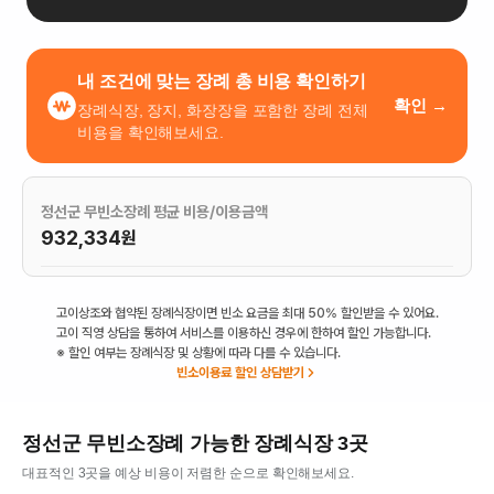
내 조건에 맞는 장례 총 비용 확인하기
확인 →
장례식장, 장지, 화장장을 포함한 장례 전체
비용을 확인해보세요.
정선군 무빈소장례 평균 비용/이용금액
932,334
원
고이상조와 협약된 장례식장이면 빈소 요금을 최대 50% 할인받을 수 있어요.
고이 직영 상담을 통하여 서비스를 이용하신 경우에 한하여 할인 가능합니다.
※ 할인 여부는 장례식장 및 상황에 따라 다를 수 있습니다.
빈소이용료 할인 상담받기
정선군
무빈소장례
가능한 장례식장
3
곳
대표적인
3
곳을 예상 비용이 저렴한 순으로 확인해보세요.