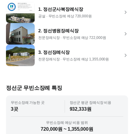
1
.
정선군사북장례식장
공설 ·
무빈소장례
예상
720,000
원
2
.
정선병원장례식장
전문장례식장 ·
무빈소장례
예상
722,000
원
3
.
정선장례식장
전문장례식장 ·
무빈소장례
예상
1,355,000
원
정선군
무빈소장례
특징
무빈소장례
가능한 곳
정선군
평균 장례식장 비용
3
곳
932,333
원
무빈소장례
예상 비용 범위
720,000원 ~ 1,355,000원