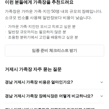
이런 분들에게
가족장을
추천드려요
가족장은 가까운 가족·지인 50명 내외 규모의 장례입니다.
소규모 빈소를 사용해 일반장보다 비용이 낮습니다.
·
가까운 가족·지인만 모시고 치르고 싶은 분
·
일반장 규모까지는 필요하지 않은 분
·
조용한 분위기에서 고인을 배웅하고 싶은 분
임종 준비 체크리스트 받기
거제시
가족장
자주 묻는 질문
경남 거제시 가족장 비용은 얼마인가요?
경남 거제시 가족장 장례식장은 어떻게 비교하나요?