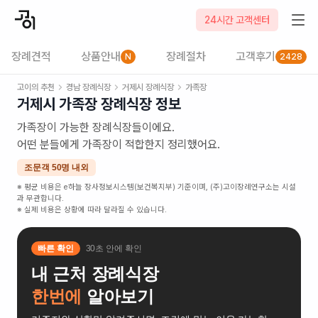
24시간 고객센터
장례견적
상품안내
장례절차
고객후기
N
2428
고이의 추천
경남
장례식장
거제시
장례식장
가족장
거제시
가족장
장례식장 정보
가족장이 가능한 장례식장들이에요.
어떤 분들에게 가족장이 적합한지 정리했어요.
조문객 50명 내외
※ 평균 비용은 e하늘 장사정보시스템(보건복지부) 기준이며, (주)고이장례연구소는 시설
과 무관합니다.
※ 실제 비용은 상황에 따라 달라질 수 있습니다.
빠른 확인
30초 안에 확인
내 근처 장례식장
한번에
알아보기