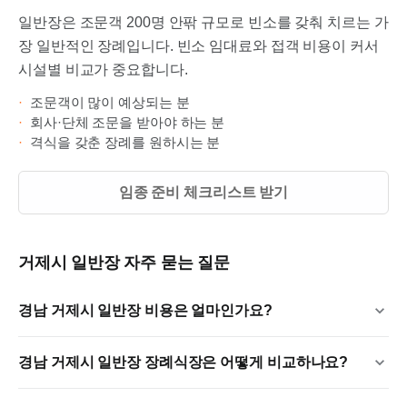
일반장은 조문객 200명 안팎 규모로 빈소를 갖춰 치르는 가
장 일반적인 장례입니다. 빈소 임대료와 접객 비용이 커서
시설별 비교가 중요합니다.
·
조문객이 많이 예상되는 분
·
회사·단체 조문을 받아야 하는 분
·
격식을 갖춘 장례를 원하시는 분
임종 준비 체크리스트 받기
거제시
일반장
자주 묻는 질문
경남 거제시 일반장 비용은 얼마인가요?
경남 거제시 일반장 장례식장은 어떻게 비교하나요?